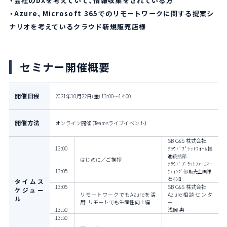
・会社のDXを考えていて、情報収集をされている方
・Azure、Microsoft 365でのリモートワークに関する提案シ
ナリオを考えているクラウド新規販売店様
セミナー開催概要
開催日程
2021年10月22日(金) 13:00～14:00
開催方法
オンライン開催（Teamsライブイベント）
SB C&S 株式会社
13:00
ｸﾗｳﾄﾞﾌﾟﾗｯﾄﾌｫｰﾑ推
進統括部
はじめに／ご挨拶
｜
ｸﾗｳﾄﾞﾌﾟﾗｯﾄﾌｫｰﾑﾏｰ
13:05
ｹﾃｨﾝｸﾞ部販売企画課
石ｷﾝﾛ
タイムス
13:05
SB C&S 株式会社
ケジュー
リモートワークでもAzureを活
Azure相談センタ
ル
｜
用! リモートでも生産性向上編
ー
13:50
浅岡 惠一
13:50