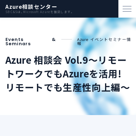
Azure相談センター
SB C&Sは、Microsoft Azureを推奨します。
パートナー支援
Events &
Azure イベントセミナー情
資料ダウンロード
報
Seminars
お問い合わせ
Azure 相談会 Vol.9～リモー
トワークでもAzureを活用!
Azureとは
リモートでも生産性向上編～
AWS比較
活用例
事例