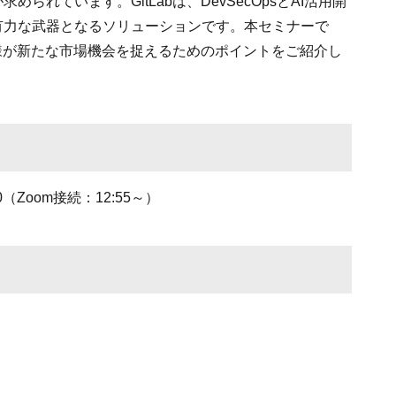
られています。GitLabは、DevSecOpsとAI活用開
有力な武器となるソリューションです。本セミナーで
売店様が新たな市場機会を捉えるためのポイントをご紹介し
00（Zoom接続：12:55～）