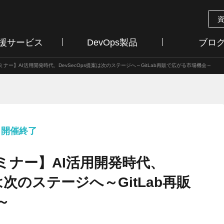
支援サービス
DevOps製品
ブロ
ナー】AI活用開発時代、DevSecOps提案は次のステージへ～GitLab再販で広がる市場機会～
火）開催終了
ミナー】AI活用開発時代、
案は次のステージへ～GitLab再販
～