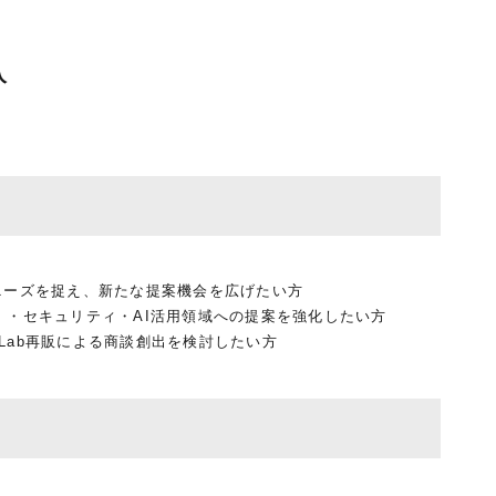
入
市場ニーズを捉え、新たな提案機会を広げたい方
）・セキュリティ・AI活用領域への提案を強化したい方
itLab再販による商談創出を検討したい方