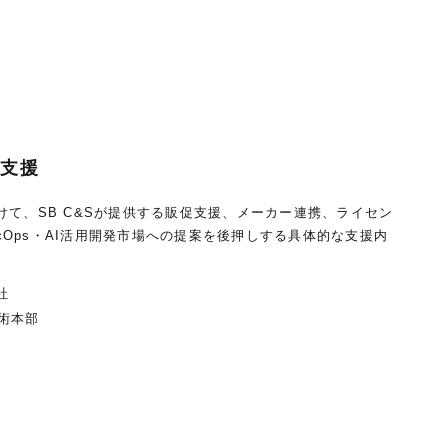
促支援
向けて、SB C&Sが提供する販促支援、メーカー連携、ライセン
cOps・AI活用開発市場への提案を後押しする具体的な支援内
社
技術本部