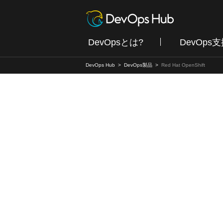
DevOpsとは?
DevOps
DevOps Hub
DevOps製品
Red Hat OpenShift