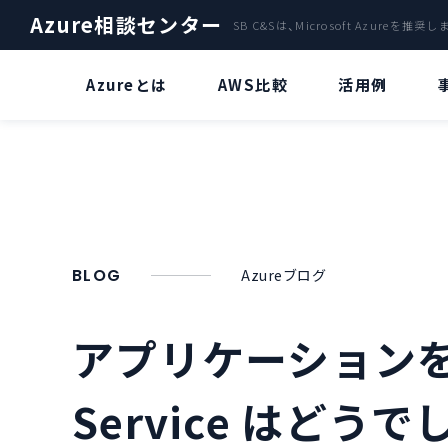
Azure相談センター
SB C&Sは、Microsoft Azureを推奨
Azureとは
AWS比較
活用例
ファイルサーバー
Azure OpenAI Service特集
A
クラウドサーバ「Azure」による
Azure OpenAI Serviceとは？
バックアップ
災害復旧サービス
“ChatGPT” とは？
BLOG
Azureブログ
Azure Stack
Azure OpenAI Serviceのビジネス
活用について
アプリケーションをど
AI・IoT
Azure OpenAI Serviceリソースデ
AzureのVDIで環境構築
プロイについて
Service はどうで