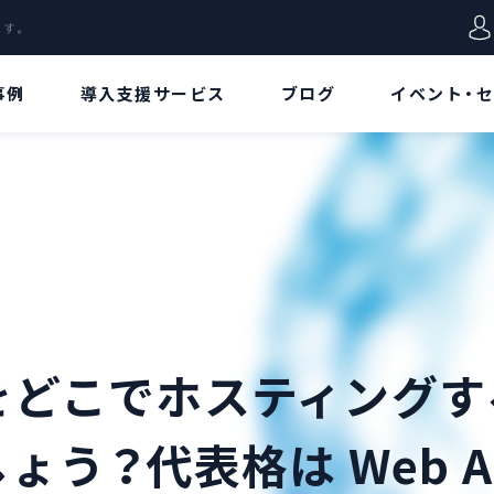
します。
事例
導入支援サービス
ブログ
イベント・
VD特集
用語集
データ
Azure Virtual
Azureポータル
Desktopとは!?[概
要/特徴編]
リージョン
Azure Virtual
Desktopとは!?[ア
リソース
ーキテクチャ/価格
こでホスティングする？ 
編]
リソースグループ
Azure Virtual
しょう？代表格は Web A
Desktopとは!?[構
仮想ネットワーク
築手順/接続方法
編]