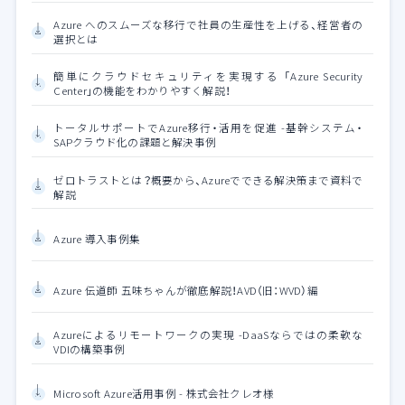
Azure へのスムーズな移行で社員の生産性を上げる、経営者の
選択とは
簡単にクラウドセキュリティを実現する 「Azure Security
Center」の機能をわかりやすく解説！
トータルサポートでAzure移行・活用を促進 -基幹システム・
SAPクラウド化の課題と解決事例
ゼロトラストとは？概要から、Azureでできる解決策まで資料で
解説
Azure 導入事例集
Azure 伝道師 五味ちゃんが徹底解説！AVD（旧：WVD）編
Azureによるリモートワークの実現 -DaaSならではの柔軟な
VDIの構築事例
Microsoft Azure活用事例 - 株式会社クレオ様