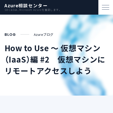
Azure相談センター
SB C&Sは、Microsoft Azureを推奨します。
パートナー支援
資料ダウンロード
BLOG
Azureブログ
お問い合わせ
How to Use ～ 仮想マシン
（IaaS）編 #2
仮想マシンに
Azureとは
リモートアクセスしよう
AWS比較
活用例
事例