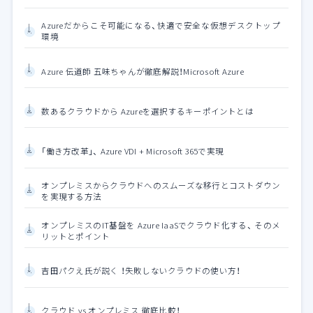
Azureだからこそ可能になる、快適で安全な仮想デスクトップ
環境
Azure 伝道師 五味ちゃんが徹底解説！Microsoft Azure
数あるクラウドから Azureを選択するキーポイントとは
「働き方改革」、 Azure VDI + Microsoft 365で実現
オンプレミスからクラウドへのスムーズな移行とコストダウン
を実現する方法
オンプレミスのIT基盤を Azure IaaSでクラウド化する、 そのメ
リットとポイント
吉田パクえ氏が説く ！失敗しないクラウドの使い方！
クラウド vs オンプレミス 徹底比較！