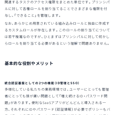
関連するタスクのアクセス権限をまとめた単位です。プリンシパ
ルに対して各種ロールを割り当てることでさまざまな権限を付
与し、「できること」を管理します。
なお、あらかじめ用意されている組み込みロールと独自に作成す
るカスタムロールが存在します。このロールの割り当てについて
は若干複雑なのですが、ひとまずはプリンシパルに対して何かし
らロールを割り当てる必要があるという理解で問題ありません。
基本的な役割やメリット
統合認証基盤としての2つの機能（ID管理とSSO）
多様化している私たちの業務環境では、ユーザーにとっても管理
者にとっても頭が痛い問題として「増え続けるID・パスワード問
題」があります。便利なSaaSアプリがどんどんと導入される一
方、それぞれにIDやパスワード（認証情報）が必要でポリシーもバ