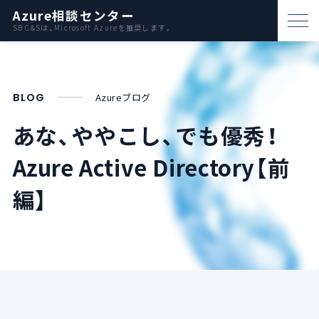
Azure相談センター
SB C&Sは、Microsoft Azureを推奨します。
パートナー支援
資料ダウンロード
BLOG
Azureブログ
お問い合わせ
あな、ややこし、でも優秀！
Azure Active Directory【前
Azureとは
編】
AWS比較
活用例
事例