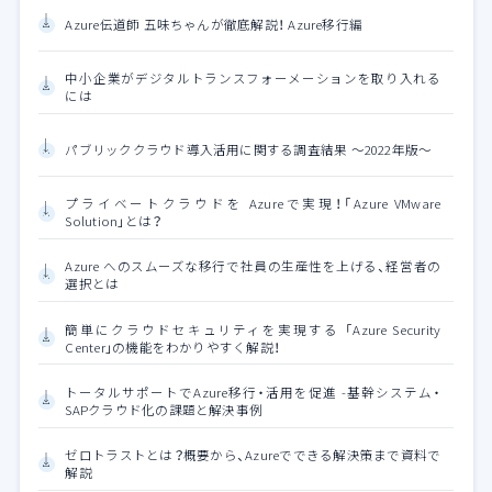
Azure伝道師 五味ちゃんが徹底解説！ Azure移行編
中小企業がデジタルトランスフォーメーションを取り入れる
には
パブリッククラウド導入活用に関する調査結果 ～2022年版～
プライベートクラウドを Azureで実現！「Azure VMware
Solution」とは？
Azure へのスムーズな移行で社員の生産性を上げる、経営者の
選択とは
簡単にクラウドセキュリティを実現する 「Azure Security
Center」の機能をわかりやすく解説！
トータルサポートでAzure移行・活用を促進 -基幹システム・
SAPクラウド化の課題と解決事例
ゼロトラストとは？概要から、Azureでできる解決策まで資料で
解説