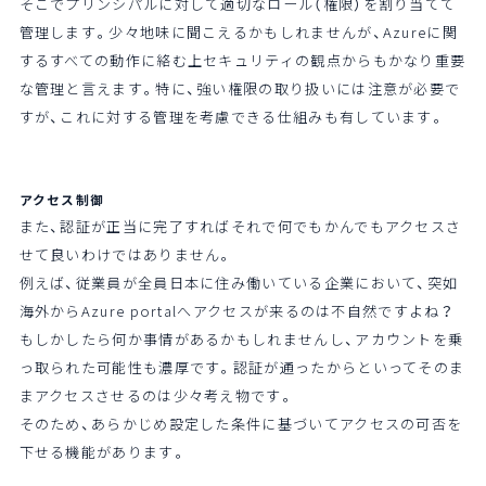
そこでプリンシパルに対して適切なロール（権限）を割り当てて
管理します。少々地味に聞こえるかもしれませんが、Azureに関
するすべての動作に絡む上セキュリティの観点からもかなり重要
な管理と言えます。特に、強い権限の取り扱いには注意が必要で
すが、これに対する管理を考慮できる仕組みも有しています。
アクセス制御
また、認証が正当に完了すればそれで何でもかんでもアクセスさ
せて良いわけではありません。
例えば、従業員が全員日本に住み働いている企業において、突如
海外からAzure portalへアクセスが来るのは不自然ですよね？
もしかしたら何か事情があるかもしれませんし、アカウントを乗
っ取られた可能性も濃厚です。認証が通ったからといってそのま
まアクセスさせるのは少々考え物です。
そのため、あらかじめ設定した条件に基づいてアクセスの可否を
下せる機能があります。