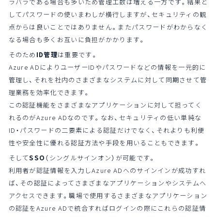
ラバラである場合も多いため管理工数は増える一方です。結果と
してパスワードの使いまわしが横行しますが、セキュリティの観
点からは良いことではありません。またパスワードがわからなく
なる場合も多くお互いに負担がかかります。
そのため
ID管理
は重要です。
Azure ADによりユーザーIDやパスワードなどの情報を一元的に
管理し、それを社内のさまざまなシステムに対して同期させて管
理業務を効率化できます。
この認証機能をさまざまなアプリケーションに対して担ってく
れるのがAzure ADなのです。なお、セキュリティの低い単純な
ID・パスワードの二要素による認証だけでなく、それよりも利便
性や安全性に優れる認証方法や手段を用いることもできます。
そして
SSO
（シングルサインオン）が可能です。
利用者が認証情報を入力しAzure ADへのサインインが成功すれ
ば、その認証によってさまざまなアプリケーションやシステムへ
アクセスできます。職場で使用するさまざまなアプリケーション
の認証をAzure ADで統合すればログインの際にこれらの認証情