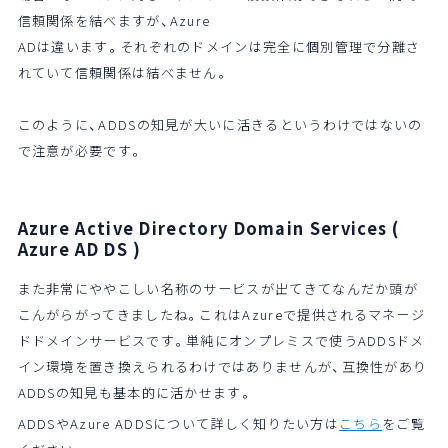
信頼関係を結べますが、Azure
ADは違います。それぞれのドメインは完全に個別管理で分離さ
れていて信頼関係は結べません。
このように、ADDSの知見が大いに活きるというわけではないの
で注意が必要です。
Azure Active Directory Domain Services (
Azure AD DS )
また非常にややこしい名称のサービスが出てきてなんだか頭が
こんがらがってきましたね。これはAzureで提供されるマネージ
ドドメインサービスです。単純にオンプレミスで使うADDSドメ
イン環境を置き換えられるわけではありませんが、互換性があり
ADDSの知見も基本的に活かせます。
ADDS
やAzure
ADDS
について詳しく知りたい方は
こちら
をご覧