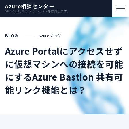
Azure相談センター
SB C&Sは、Microsoft Azureを推奨します。
パートナー支援
BLOG
Azureブログ
資料ダウンロード
Azure Portalにアクセスせず
お問い合わせ
に仮想マシンへの接続を可能
Azureとは
にするAzure Bastion 共有可
能リンク機能とは？
AWS比較
活用例
事例