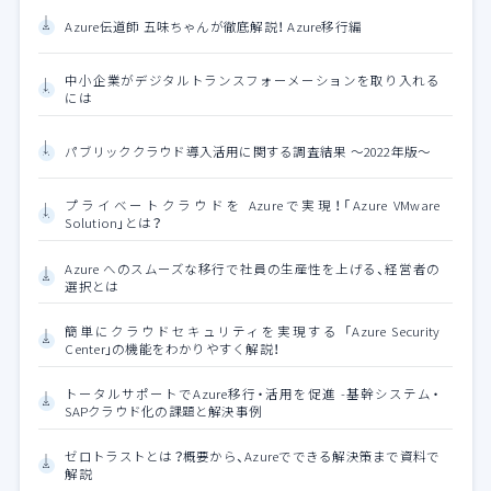
Azure伝道師 五味ちゃんが徹底解説！ Azure移行編
中小企業がデジタルトランスフォーメーションを取り入れる
には
パブリッククラウド導入活用に関する調査結果 ～2022年版～
プライベートクラウドを Azureで実現！「Azure VMware
Solution」とは？
Azure へのスムーズな移行で社員の生産性を上げる、経営者の
選択とは
簡単にクラウドセキュリティを実現する 「Azure Security
Center」の機能をわかりやすく解説！
トータルサポートでAzure移行・活用を促進 -基幹システム・
SAPクラウド化の課題と解決事例
ゼロトラストとは？概要から、Azureでできる解決策まで資料で
解説