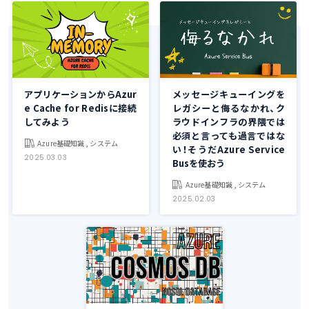
アプリケーションからAzur
メッセージキューイングを
e Cache for Redisに接続
レガシーと侮るなかれ、ク
してみよう
ラウドインフラの界隈では
必須と言っても過言ではな
Azure基礎知識 , システム
い！そうだAzure Service
2025.03.03
Busを使おう
Azure基礎知識 , システム
2025.02.03