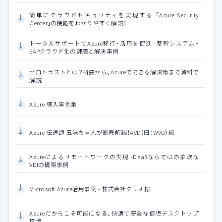
簡単にクラウドセキュリティを実現する 「Azure Security
Center」の機能をわかりやすく解説！
トータルサポートでAzure移行・活用を促進 -基幹システム・
SAPクラウド化の課題と解決事例
ゼロトラストとは？概要から、Azureでできる解決策まで資料で
解説
Azure 導入事例集
Azure 伝道師 五味ちゃんが徹底解説！AVD（旧：WVD）編
Azureによるリモートワークの実現 -DaaSならではの柔軟な
VDIの構築事例
Microsoft Azure活用事例 - 株式会社クレオ様
Azureだからこそ可能になる、快適で安全な仮想デスクトップ
環境