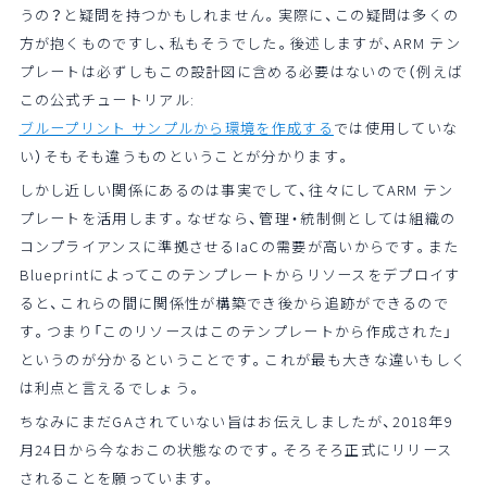
うの？と疑問を持つかもしれません。実際に、この疑問は多くの
方が抱くものですし、私もそうでした。後述しますが、ARM テン
プレートは必ずしもこの設計図に含める必要はないので（例えば
この公式チュートリアル:
ブループリント サンプルから環境を作成する
では使用していな
い）そもそも違うものということが分かります。
しかし近しい関係にあるのは事実でして、往々にしてARM テン
プレートを活用します。なぜなら、管理・統制側としては組織の
コンプライアンスに準拠させるIaCの需要が高いからです。また
Blueprintによってこのテンプレートからリソースをデプロイす
ると、これらの間に関係性が構築でき後から追跡ができるので
す。つまり「このリソースはこのテンプレートから作成された」
というのが分かるということです。これが最も大きな違いもしく
は利点と言えるでしょう。
ちなみにまだGAされていない旨はお伝えしましたが、2018年9
月24日から今なおこの状態なのです。そろそろ正式にリリース
されることを願っています。