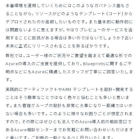
本番環境を運用していくためにはこのようなガバナンス面もさ
ることながら、リソースがどのようなテンプレート（コード）から
デプロイされたのか追跡したいものです。また基本的に動作的に
は問題ないように思えますが、やはりプレビューのサービスを活
用することに抵抗がある場合は多いのではないでしょうか？近い
未来に正式にリリースされることを祈るばかりです。
弊社では、ユーザー様のご状況やご要望を踏まえて最適な形での
Azureの導入のご支援を提供しており、Blueprintsに関するご不
明点などにもAzureに精通したスタッフが丁寧にご回答いたしま
す。
実践的にアーティファクトやARM テンプレートを設計・開発する
ことはそう簡単なことではなく色々と悩むことも多いと思いま
す。また管理グループの設計も非常に大事になり一筋縄ではいか
ない場合も多いです。このように様々なお困りごとが想定されま
すので、その際にはぜひとも法人でのAzure導入前の相談窓口で
あるAzure相談センターまでお気軽にお問い合わせいただけます
と幸いです。ご判断の一助となるべく尽力いたします。