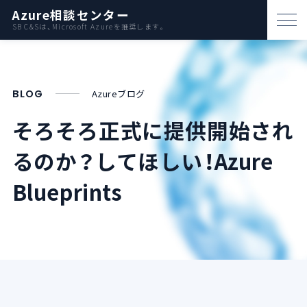
Azure相談センター
SB C&Sは、Microsoft Azureを推奨します。
パートナー支援
資料ダウンロード
BLOG
Azureブログ
お問い合わせ
そろそろ正式に提供開始され
るのか？してほしい！Azure
Azureとは
Blueprints
AWS比較
活用例
事例