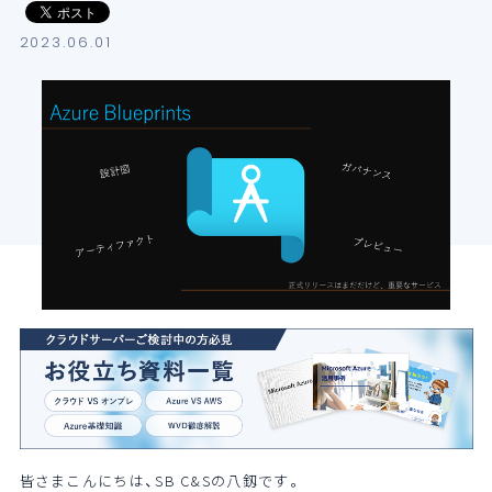
導入支援サービス
2023.06.01
ブログ
イベント・セミナー
よくある質問
SB C&Sの強み
皆さまこんにちは、SB
C&S
の八釼です。