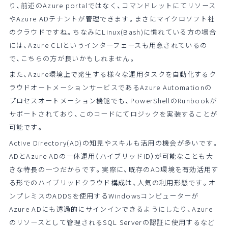
り、前述のAzure portalではなく、コマンドレットにてリソース
やAzure ADテナントが管理できます。まさにマイクロソフト社
のクラウドですね。ちなみにLinux(Bash)に慣れている方の場合
には、Azure
CLI
というインターフェースも用意されているの
で、こちらの方が良いかもしれません。
また、Azure環境上で発生する様々な運用タスクを自動化するク
ラウドオートメーションサービスであるAzure Automationの
プロセスオートメーション機能でも、PowerShellのRunbookが
サポートされており、このコードにてロジックを実装することが
可能です。
Active Directory(AD)の知見やスキルも活用の機会が多いです。
ADとAzure ADの一体運用（ハイブリッドID）が可能なことも大
きな特長の一つだからです。実際に、既存のAD環境を有効活用す
る形でのハイブリッドクラウド構成は、人気の利用形態です。オ
ンプレミスのADDSを使用するWindowsコンピューターが
Azure ADにも透過的にサインインできるようにしたり、Azure
のリソースとして管理されるSQL Serverの認証に使用するなど