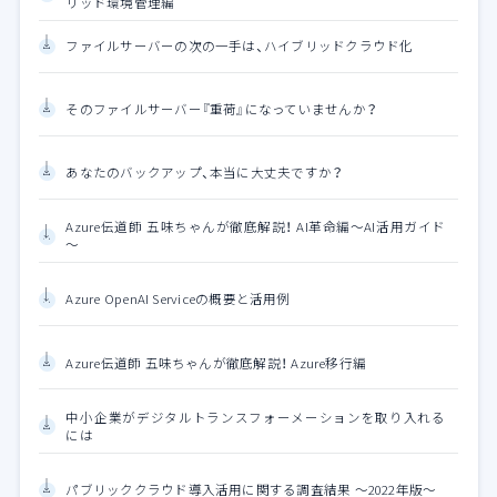
リッド環境管理編
ファイルサーバーの次の一手は、ハイブリッドクラウド化
そのファイルサーバー『重荷』になっていませんか？
あなたのバックアップ、本当に大丈夫ですか？
Azure伝道師 五味ちゃんが徹底解説！ AI革命編～AI活用ガイド
～
Azure OpenAI Serviceの概要と活用例
Azure伝道師 五味ちゃんが徹底解説！ Azure移行編
中小企業がデジタルトランスフォーメーションを取り入れる
には
パブリッククラウド導入活用に関する調査結果 ～2022年版～