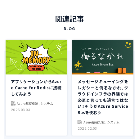
関連記事
BLOG
アプリケーションからAzur
メッセージキューイングを
e Cache for Redisに接続
レガシーと侮るなかれ、ク
してみよう
ラウドインフラの界隈では
必須と言っても過言ではな
Azure基礎知識 , システム
い！そうだAzure Service
2025.03.03
Busを使おう
Azure基礎知識 , システム
2025.02.03