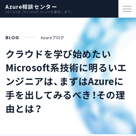
Azure相談センター
SB C&Sは、Microsoft Azureを推奨します。
パートナー支援
BLOG
Azureブログ
資料ダウンロード
クラウドを学び始めたい
お問い合わせ
Microsoft系技術に明るいエ
Azureとは
ンジニアは、まずはAzureに
手を出してみるべき！その理
AWS比較
由とは？
活用例
事例