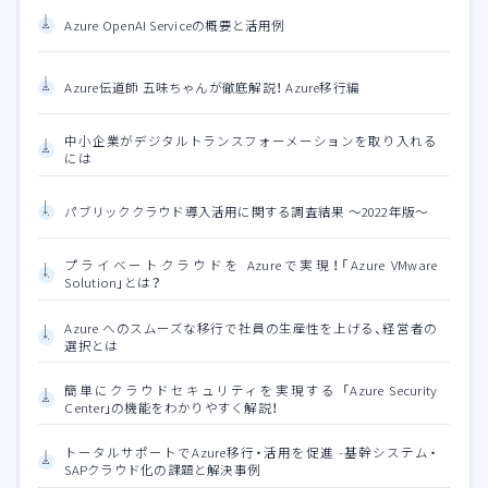
Azure OpenAI Serviceの概要と活用例
Azure伝道師 五味ちゃんが徹底解説！ Azure移行編
中小企業がデジタルトランスフォーメーションを取り入れる
には
パブリッククラウド導入活用に関する調査結果 ～2022年版～
プライベートクラウドを Azureで実現！「Azure VMware
Solution」とは？
Azure へのスムーズな移行で社員の生産性を上げる、経営者の
選択とは
簡単にクラウドセキュリティを実現する 「Azure Security
Center」の機能をわかりやすく解説！
トータルサポートでAzure移行・活用を促進 -基幹システム・
SAPクラウド化の課題と解決事例