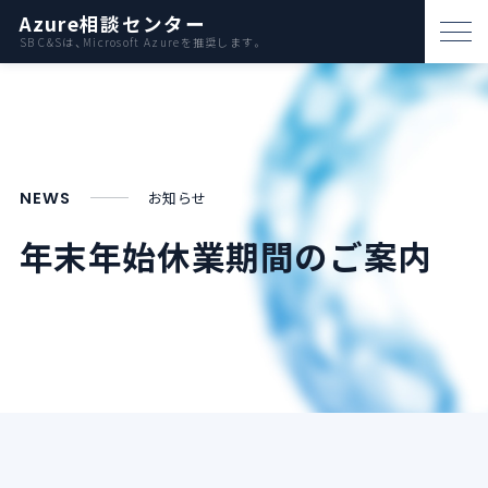
Azure相談センター
SB C&Sは、Microsoft Azureを推奨します。
パートナー支援
資料ダウンロード
お問い合わせ
NEWS
お知らせ
年末年始休業期間のご案内
Azureとは
AWS比較
活用例
事例