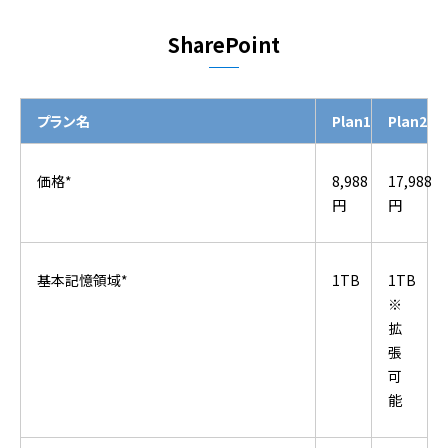
SharePoint
プラン名
Plan1
Plan2
価格*
8,988
17,988
円
円
基本記憶領域*
1TB
1TB
※
拡
張
可
能