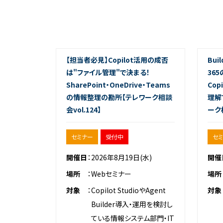
【担当者必見】Copilot活用の成否
Bui
は"ファイル管理"で決まる！
365
SharePoint・OneDrive・Teams
Copi
の情報整理の勘所【テレワーク相談
理解
会vol.124】
ーク相
セミナー
受付中
セ
開催日
2026年8月19日(水)
開催
場所
Webセミナー
場所
対象
Copilot StudioやAgent
対象
Builder導入・運用を検討し
ている情報システム部門・IT