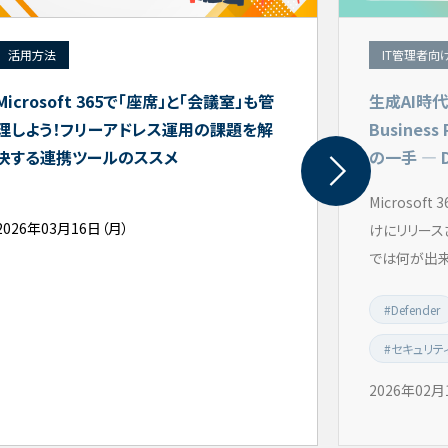
活用方法
IT管理者向
Microsoft 365で「座席」と「会議室」も管
生成AI時代が
理しよう！フリーアドレス運用の課題を解
Busine
決する連携ツールのススメ
の一手 ― De
Microsoft
2026年03月16日（月）
けにリリースされた
では何が出来る
#Defender
#セキュリテ
2026年02月