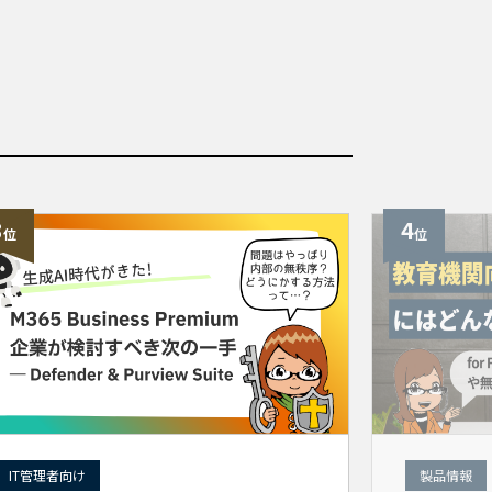
3
4
位
位
IT管理者向け
製品情報