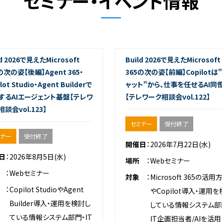
セミナー・イベント情報
ld 2026で見えたMicrosoft
Build 2026で見えたMicrosoft
の次の姿【後編】Agent 365・
365の次の姿【前編】Copilotは
lot Studio・Agent Builderで
ャット"から、仕事を任せるAI同
するAIエージェント基盤【テレワ
【テレワーク相談会vol.122】
談会vol.123】
セミナー
受付終了
ミナー
受付終了
開催日
2026年7月22日(水)
日
2026年8月5日(水)
場所
Webセミナー
Webセミナー
対象
Microsoft 365の活用
Copilot StudioやAgent
やCopilot導入・運用
Builder導入・運用を検討し
している情報システム部
ている情報システム部門・IT
IT企画担当者/AIを活用