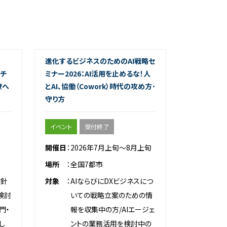
進化するビジネスのためのAI戦略セ
"チ
ミナー2026：AI活用を止めるな！人
僚へ
とAI､協働（Cowork）時代の攻め方･
守り方
イベント
受付終了
開催日
2026年7月上旬～8月上旬
場所
全国7都市
方針
対象
AIならびにDXビジネスにつ
を検討
いての戦略立案のための情
門・
報を収集中の方/AIエージェ
し
ントの業務活用を検討中の