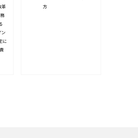
改革
方
業務
る
イン
定に
責