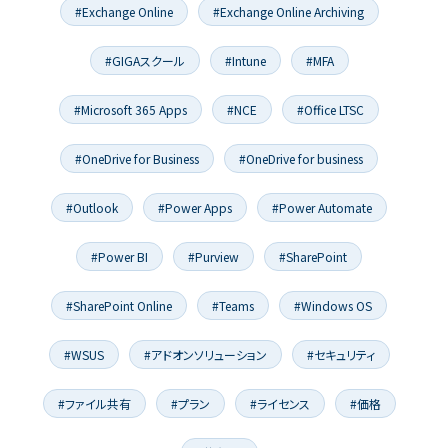
#Exchange Online
#Exchange Online Archiving
#GIGAスクール
#Intune
#MFA
#Microsoft 365 Apps
#NCE
#Office LTSC
#OneDrive for Business
#OneDrive for business
#Outlook
#Power Apps
#Power Automate
#Power BI
#Purview
#SharePoint
#SharePoint Online
#Teams
#Windows OS
#WSUS
#アドオンソリューション
#セキュリティ
#ファイル共有
#プラン
#ライセンス
#価格