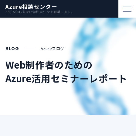
Azure相談センター
SB C&Sは、Microsoft Azureを推奨します。
パートナー支援
資料ダウンロード
BLOG
Azureブログ
お問い合わせ
Web制作者のための
Azure活用セミナーレポート
Azureとは
AWS比較
活用例
事例