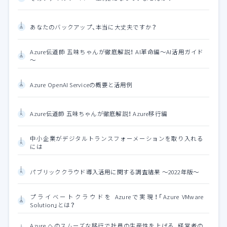
あなたのバックアップ、本当に大丈夫ですか？
Azure伝道師 五味ちゃんが徹底解説！ AI革命編～AI活用ガイド
～
Azure OpenAI Serviceの概要と活用例
Azure伝道師 五味ちゃんが徹底解説！ Azure移行編
中小企業がデジタルトランスフォーメーションを取り入れる
には
パブリッククラウド導入活用に関する調査結果 ～2022年版～
プライベートクラウドを Azureで実現！「Azure VMware
Solution」とは？
Azure へのスムーズな移行で社員の生産性を上げる、経営者の