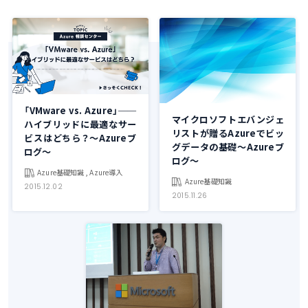
「VMware vs. Azure」──
マイクロソフトエバンジェ
ハイブリッドに最適なサー
リストが贈るAzureでビッ
ビスはどちら？～Azureブ
グデータの基礎～Azureブ
ログ～
ログ～
Azure基礎知識 , Azure導入
Azure基礎知識
2015.12.02
2015.11.26