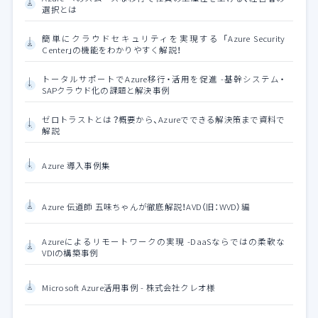
選択とは
簡単にクラウドセキュリティを実現する 「Azure Security
Center」の機能をわかりやすく解説！
トータルサポートでAzure移行・活用を促進 -基幹システム・
SAPクラウド化の課題と解決事例
ゼロトラストとは？概要から、Azureでできる解決策まで資料で
解説
Azure 導入事例集
Azure 伝道師 五味ちゃんが徹底解説！AVD（旧：WVD）編
Azureによるリモートワークの実現 -DaaSならではの柔軟な
VDIの構築事例
Microsoft Azure活用事例 - 株式会社クレオ様