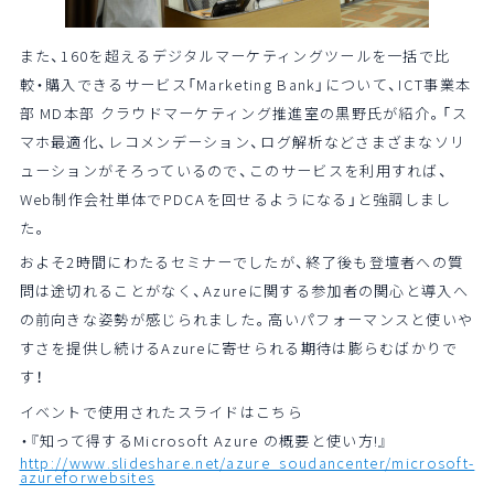
また、160を超えるデジタルマーケティングツールを一括で比
較・購入できるサービス「Marketing Bank」について、ICT事業本
部 MD本部 クラウドマーケティング推進室の黒野氏が紹介。「ス
マホ最適化、レコメンデーション、ログ解析などさまざまなソリ
ューションがそろっているので、このサービスを利用すれば、
Web制作会社単体でPDCAを回せるようになる」と強調しまし
た。
およそ2時間にわたるセミナーでしたが、終了後も登壇者への質
問は途切れることがなく、Azureに関する参加者の関心と導入へ
の前向きな姿勢が感じられました。高いパフォーマンスと使いや
すさを提供し続けるAzureに寄せられる期待は膨らむばかりで
す！
イベントで使用されたスライドはこちら
・『知って得するMicrosoft Azure の概要と使い方!』
http://www.slideshare.net/azure_soudancenter/microsoft-
azureforwebsites