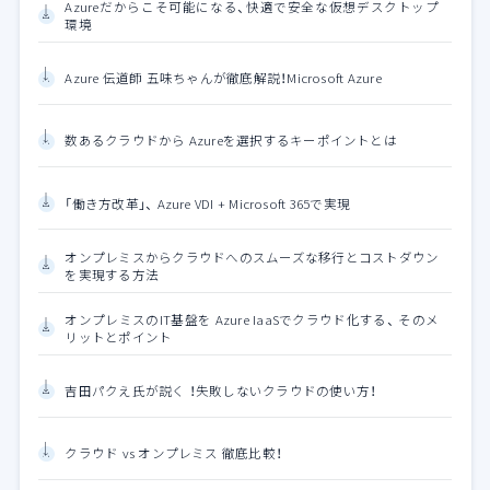
Azureだからこそ可能になる、快適で安全な仮想デスクトップ
環境
Azure 伝道師 五味ちゃんが徹底解説！Microsoft Azure
数あるクラウドから Azureを選択するキーポイントとは
「働き方改革」、 Azure VDI + Microsoft 365で実現
オンプレミスからクラウドへのスムーズな移行とコストダウン
を実現する方法
オンプレミスのIT基盤を Azure IaaSでクラウド化する、 そのメ
リットとポイント
吉田パクえ氏が説く ！失敗しないクラウドの使い方！
クラウド vs オンプレミス 徹底比較！