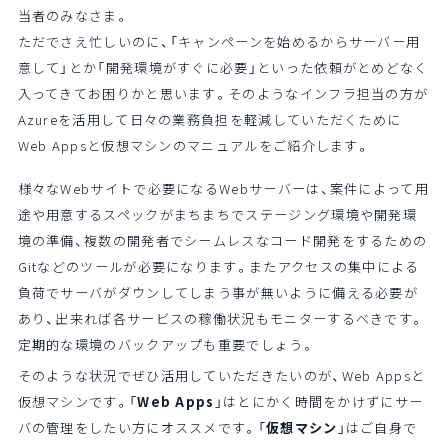
当者のみなさま。
ただでさえ忙しいのに、「キャンペーンを始めるからサーバー用
意して」とか「開発環境がすぐに必要」といった依頼がとめどなく
入ってきてお困りかと思います。そのようなインフラ担当の方が
Azureを活用して日々の業務負担を軽減していただくために
Web Appsと仮想マシンのマニュアルをご紹介します。
様々なWebサイトで必要になるWebサーバーは、案件によって用
途や用意するスペックがまちまちでステージング環境や開発環
境の準備、複数の開発者でシームレスなコード開発をするための
Gitなどのツールが必要になります。またアクセスの集中による
負荷でサーバがダウンしてしまう事が無いように備える必要が
あり、出来れば各サービスの稼働状況もモニターするべきです。
定期的な環境のバックアップも重要でしょう。
そのような状況でぜひ活用していただきたいのが、Web Appsと
仮想マシンです。「
Web Apps
」はとにかく時間をかけずにサー
バの管理をしたい方にオススメです。「
仮想マシン
」はご自身で