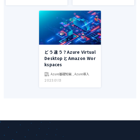
どう違う？Azure Virtual
DesktopとAmazon Wor
kspaces
Azure基礎知識 , Azure導入
2023.01.13