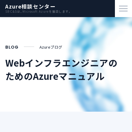
Azure相談センター
SB C&Sは、Microsoft Azureを推奨します。
パートナー支援
資料ダウンロード
BLOG
Azureブログ
お問い合わせ
Webインフラエンジニアの
ための
Azureマニュアル
Azureとは
AWS比較
活用例
事例