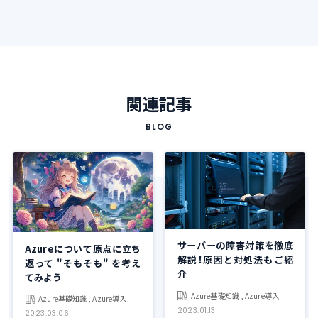
関連記事
BLOG
サーバーの障害対策を徹底
Azureについて原点に立ち
解説！原因と対処法もご紹
返って "そもそも" を考え
介
てみよう
Azure基礎知識 , Azure導入
Azure基礎知識 , Azure導入
2023.01.13
2023.03.06