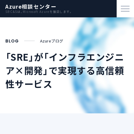
Azure相談センター
SB C&Sは、Microsoft Azureを推奨します。
パートナー支援
資料ダウンロード
BLOG
Azureブログ
お問い合わせ
「SRE」が「インフラエンジニ
ア×開発」で
実現する高信頼
Azureとは
性サービス
AWS比較
活用例
事例