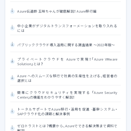
Azure伝道師 五味ちゃんが徹底解説！ Azure移行編
中小企業がデジタルトランスフォーメーションを取り入れる
には
パブリッククラウド導入活用に関する調査結果 ～2022年版～
プライベートクラウドを Azureで実現！「Azure VMware
Solution」とは？
Azure へのスムーズな移行で社員の生産性を上げる、経営者の
選択とは
簡単にクラウドセキュリティを実現する 「Azure Security
Center」の機能をわかりやすく解説！
トータルサポートでAzure移行・活用を促進 -基幹システム・
SAPクラウド化の課題と解決事例
ゼロトラストとは？概要から、Azureでできる解決策まで資料で
解説