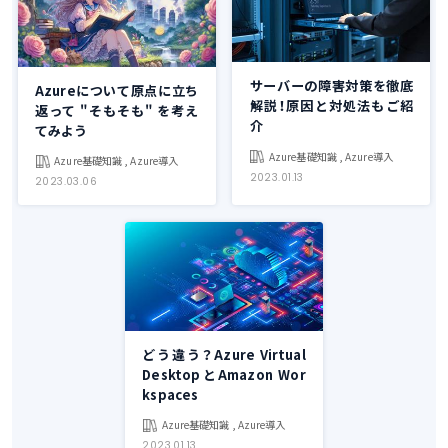
サーバーの障害対策を徹底
Azureについて原点に立ち
解説！原因と対処法もご紹
返って "そもそも" を考え
介
てみよう
Azure基礎知識 , Azure導入
Azure基礎知識 , Azure導入
2023.01.13
2023.03.06
どう違う？Azure Virtual
DesktopとAmazon Wor
kspaces
Azure基礎知識 , Azure導入
2023.01.13