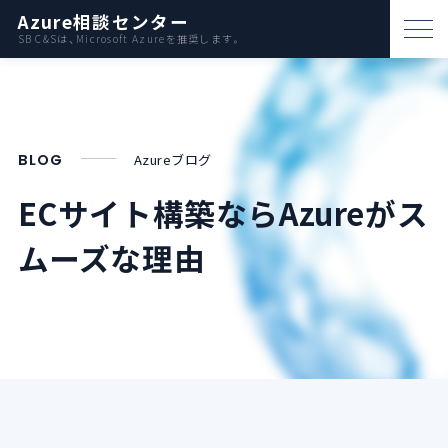
Azure相談センター
SB C&Sは、Microsoft Azureを推奨します。
パートナー支援
資料ダウンロード
BLOG
Azureブログ
お問い合わせ
ECサイト構築ならAzureがス
ムーズな理由
Azureとは
AWS比較
活用例
事例