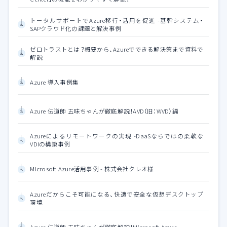
トータルサポートでAzure移行・活用を促進 -基幹システム・
SAPクラウド化の課題と解決事例
ゼロトラストとは？概要から、Azureでできる解決策まで資料で
解説
Azure 導入事例集
Azure 伝道師 五味ちゃんが徹底解説！AVD（旧：WVD）編
Azureによるリモートワークの実現 -DaaSならではの柔軟な
VDIの構築事例
Microsoft Azure活用事例 - 株式会社クレオ様
Azureだからこそ可能になる、快適で安全な仮想デスクトップ
環境