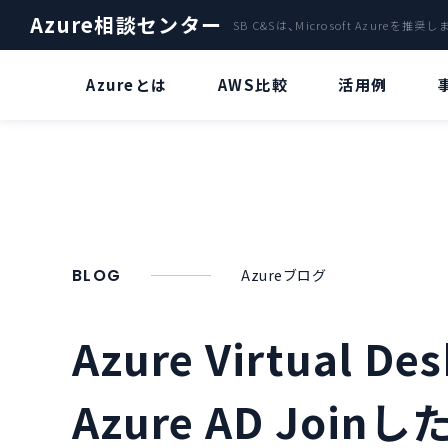
Azure相談センター
SB C&Sは、Microsoft Azureを推奨
Azureとは
AWS比較
活用例
ファイルサーバー
Azure OpenAI Service特集
A
クラウドサーバ「Azure」による
Azure OpenAI Serviceとは？
バックアップ
災害復旧サービス
“ChatGPT” とは？
BLOG
Azureブログ
Azure Stack
Azure OpenAI Serviceのビジネス
活用について
Azure Virtual
AI・IoT
Azure OpenAI Serviceリソースデ
AzureのVDIで環境構築
プロイについて
Azure AD Joi