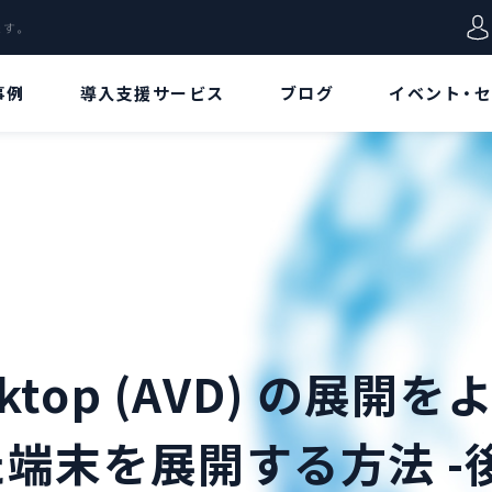
します。
事例
導入支援サービス
ブログ
イベント・
VD特集
用語集
データ
Azure Virtual
Azureポータル
Desktopとは!?[概
要/特徴編]
リージョン
Azure Virtual
Desktopとは!?[ア
リソース
ーキテクチャ/価格
 Desktop (AVD) の展
編]
リソースグループ
Azure Virtual
nした端末を展開する方法 -
Desktopとは!?[構
仮想ネットワーク
築手順/接続方法
編]