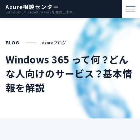
Azure相談センター
SB C&Sは、Microsoft Azureを推奨します。
パートナー支援
資料ダウンロード
BLOG
Azureブログ
お問い合わせ
Windows 365 って何？どん
な人向けのサービス？基本情
Azureとは
報を解説
AWS比較
活用例
事例