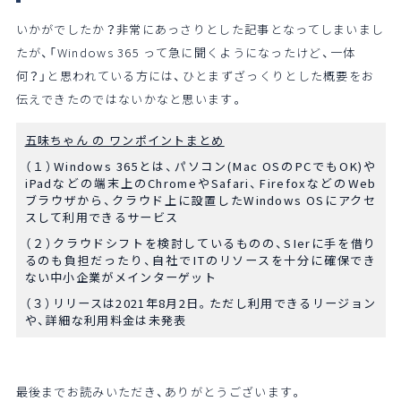
いかがでしたか？非常にあっさりとした記事となってしまいまし
たが、「Windows 365 って急に聞くようになったけど、一体
何？」と思われている方には、ひとまずざっくりとした概要をお
伝えできたのではないかなと思います。
五味ちゃん の ワンポイントまとめ
（１）Windows 365とは、
パソコン(Mac OSのPCでもOK)や
iPadなどの端末上のChromeやSafari、FirefoxなどのWeb
ブラウザから、クラウド上に設置したWindows OSにアクセ
スして利用できるサービス
（２）
クラウドシフトを検討しているものの、SIerに手を借り
るのも負担だったり、自社でITのリソースを十分に確保でき
ない中小企業
がメインターゲット
（３）リリースは
2021年8月2日
。ただし
利用できるリージョン
や、詳細な利用料金は未発表
最後までお読みいただき、ありがとうございます。