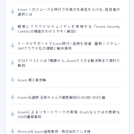
Azure へのスムーズな移行で社員の生産性を上げる、経営者の
選択とは
簡単にクラウドセキュリティを実現する 「Azure Security
Center」の機能をわかりやすく解説！
トータルサポートでAzure移行・活用を促進 -基幹システム・
SAPクラウド化の課題と解決事例
ゼロトラストとは？概要から、Azureでできる解決策まで資料で
解説
Azure 導入事例集
Azure 伝道師 五味ちゃんが徹底解説！AVD（旧：WVD）編
Azureによるリモートワークの実現 -DaaSならではの柔軟な
VDIの構築事例
Microsoft Azure活用事例 - 株式会社クレオ様