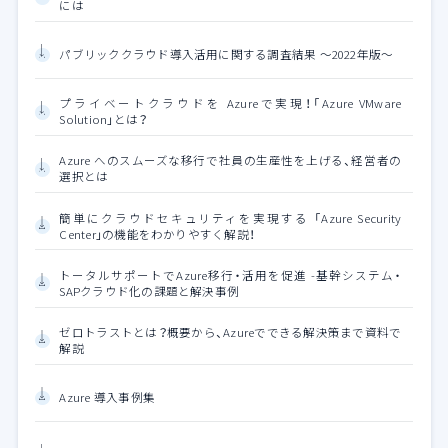
には
パブリッククラウド導入活用に関する調査結果 ～2022年版～
プライベートクラウドを Azureで実現！「Azure VMware
Solution」とは？
Azure へのスムーズな移行で社員の生産性を上げる、経営者の
選択とは
簡単にクラウドセキュリティを実現する 「Azure Security
Center」の機能をわかりやすく解説！
トータルサポートでAzure移行・活用を促進 -基幹システム・
SAPクラウド化の課題と解決事例
ゼロトラストとは？概要から、Azureでできる解決策まで資料で
解説
Azure 導入事例集