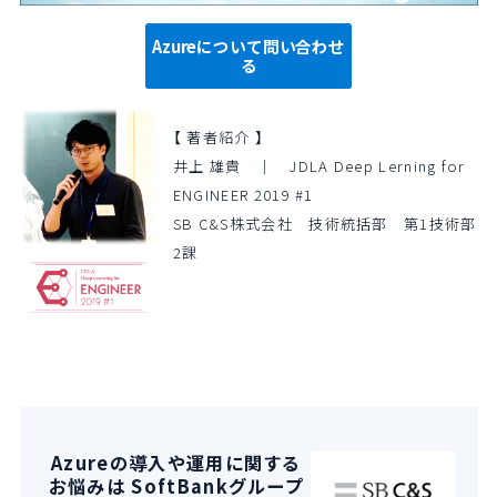
Azureについて問い合わせ
る
【 著者紹介 】
井上 雄貴 ｜ JDLA Deep Lerning for
ENGINEER 2019 #1
SB C&S株式会社 技術統括部 第1技術部
2課
Azureの導入や運用に関する
お悩みは SoftBankグループ