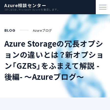
Azure相談センター
SB C&Sは、Microsoft Azureを推奨します。
パートナー支援
BLOG
Azureブログ
資料ダウンロード
Azure Storageの冗長オプシ
お問い合わせ
ョンの違いとは？
新オプショ
Azureとは
ン「GZRS」をふまえて解説 -
後編-
～Azureブログ～
AWS比較
活用例
事例