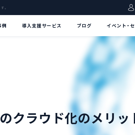
します。
事例
導入支援サービス
ブログ
イベント・
VD特集
用語集
データ
Azure Virtual
Azureポータル
Desktopとは!?[概
要/特徴編]
リージョン
Azure Virtual
Desktopとは!?[ア
リソース
ーキテクチャ/価格
編]
リソースグループ
ムのクラウド化のメリッ
Azure Virtual
Desktopとは!?[構
仮想ネットワーク
築手順/接続方法
編]