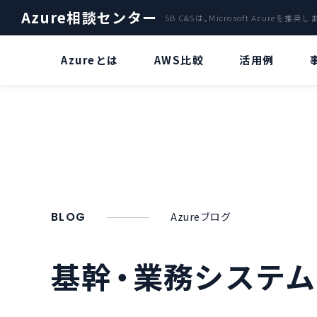
Azure相談センター
SB C&Sは、Microsoft Azureを推奨
Azureとは
AWS比較
活用例
ファイルサーバー
Azure OpenAI Service特集
A
クラウドサーバ「Azure」による
Azure OpenAI Serviceとは？
バックアップ
災害復旧サービス
“ChatGPT” とは？
Azure Stack
BLOG
Azureブログ
Azure OpenAI Serviceのビジネス
活用について
AI・IoT
基幹・業務システ
Azure OpenAI Serviceリソースデ
AzureのVDIで環境構築
プロイについて