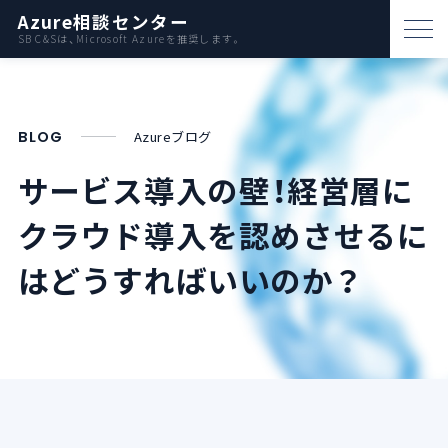
Azure相談センター
SB C&Sは、Microsoft Azureを推奨します。
パートナー支援
資料ダウンロード
BLOG
Azureブログ
お問い合わせ
サービス導入の壁！
経営層に
クラウド導入を認めさせるに
Azureとは
は
どうすればいいのか？
AWS比較
活用例
事例