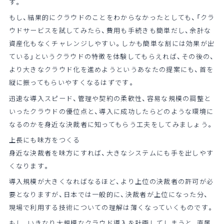
す。
もし、結果的にクラウドのことをわからなかったとしても、「クラ
ウドサービスを試してみたら、費用も手続きも簡単だし、余計な
資産化もなくチャレンジしやすい。しかも簡単な割には効果が出
ている」というクラウドの特徴を体験してもらえれば、その後の、
より大きなクラウド化を進めようというあなたの提案にも、首を
縦に振ってもらいやすくなるはずです。
迅速な導入スピード、管理や契約の柔軟性、容易な規模の調整と
いったクラウドの優位点と、導入に成功したらどのような環境に
なるのかを身近な決裁者に知ってもらう工夫をしてみましょう。
上長にも味方をつくる
身近な決裁者を味方にすれば、大きなシステムにも手を出しやす
くなります。
導入規模が大きくなればなるほど、より上位の決裁者の許可が必
要となりますが、日本では一般的に、決裁者が上位になった分、
現場で利用する技術についての理解は薄くなっていくものです。
もし、いきなり大規模なクラウド導入を計画してしまうと、直属