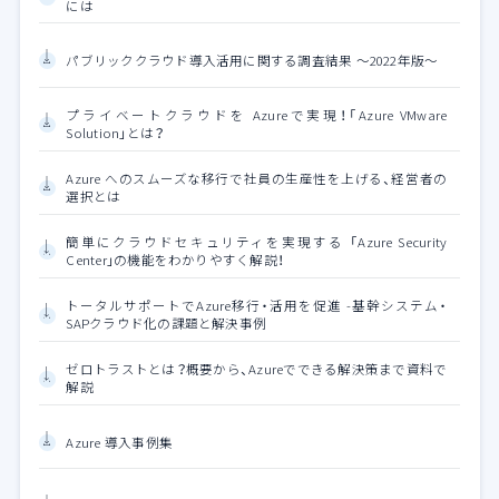
には
パブリッククラウド導入活用に関する調査結果 ～2022年版～
プライベートクラウドを Azureで実現！「Azure VMware
Solution」とは？
Azure へのスムーズな移行で社員の生産性を上げる、経営者の
選択とは
簡単にクラウドセキュリティを実現する 「Azure Security
Center」の機能をわかりやすく解説！
トータルサポートでAzure移行・活用を促進 -基幹システム・
SAPクラウド化の課題と解決事例
ゼロトラストとは？概要から、Azureでできる解決策まで資料で
解説
Azure 導入事例集