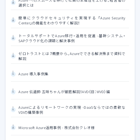
Azure へのスムーズな移行で社員の生産性を上げる、経営者の
選択とは
簡単にクラウドセキュリティを実現する 「Azure Security
Center」の機能をわかりやすく解説！
トータルサポートでAzure移行・活用を促進 -基幹システム・
SAPクラウド化の課題と解決事例
ゼロトラストとは？概要から、Azureでできる解決策まで資料で
解説
Azure 導入事例集
Azure 伝道師 五味ちゃんが徹底解説！AVD（旧：WVD）編
Azureによるリモートワークの実現 -DaaSならではの柔軟な
VDIの構築事例
Microsoft Azure活用事例 - 株式会社クレオ様