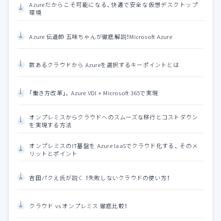
Azureだからこそ可能になる、快適で安全な仮想デスクトップ
環境
Azure 伝道師 五味ちゃんが徹底解説！Microsoft Azure
数あるクラウドから Azureを選択するキーポイントとは
「働き方改革」、 Azure VDI + Microsoft 365で実現
オンプレミスからクラウドへのスムーズな移行とコストダウン
を実現する方法
オンプレミスのIT基盤を Azure IaaSでクラウド化する、 そのメ
リットとポイント
吉田パクえ氏が説く ！失敗しないクラウドの使い方！
クラウド vs オンプレミス 徹底比較！