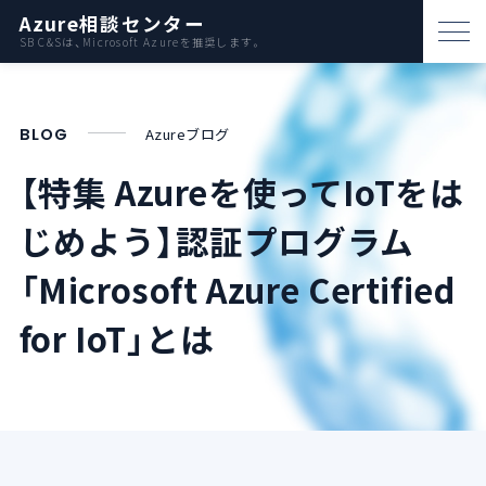
Azure相談センター
SB C&Sは、Microsoft Azureを推奨します。
パートナー支援
BLOG
Azureブログ
資料ダウンロード
【特集 Azureを使ってIoTをは
お問い合わせ
じめよう】
認証プログラム
Azureとは
「Microsoft Azure Certified
for IoT」とは
AWS比較
活用例
事例