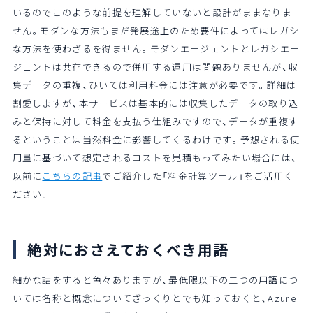
いるのでこのような前提を理解していないと設計がままなりま
せん。モダンな方法もまだ発展途上のため要件によってはレガシ
な方法を使わざるを得ません。モダンエージェントとレガシエー
ジェントは共存できるので併用する運用は問題ありませんが、収
集データの重複、ひいては利用料金には注意が必要です。詳細は
割愛しますが、本サービスは基本的には収集したデータの取り込
みと保持に対して料金を支払う仕組みですので、データが重複す
るということは当然料金に影響してくるわけです。予想される使
用量に基づいて想定されるコストを見積もってみたい場合には、
以前に
こちらの記事
でご紹介した「料金計算ツール」をご活用く
ださい。
絶対におさえておくべき用語
細かな話をすると色々ありますが、最低限以下の二つの用語につ
いては名称と概念についてざっくりとでも知っておくと、Azure