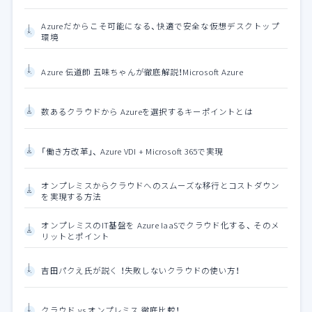
Azureだからこそ可能になる、快適で安全な仮想デスクトップ
環境
Azure 伝道師 五味ちゃんが徹底解説！Microsoft Azure
数あるクラウドから Azureを選択するキーポイントとは
「働き方改革」、 Azure VDI + Microsoft 365で実現
オンプレミスからクラウドへのスムーズな移行とコストダウン
を実現する方法
オンプレミスのIT基盤を Azure IaaSでクラウド化する、 そのメ
リットとポイント
吉田パクえ氏が説く ！失敗しないクラウドの使い方！
クラウド vs オンプレミス 徹底比較！