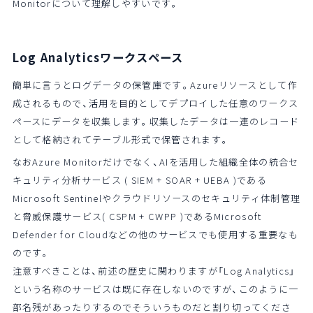
Monitorについて理解しやすいです。
Log Analyticsワークスペース
簡単に言うとログデータの保管庫です。Azureリソースとして作
成されるもので、活用を目的としてデプロイした任意のワークス
ペースにデータを収集します。収集したデータは一連のレコード
として格納されてテーブル形式で保管されます。
なおAzure Monitorだけでなく、AIを活用した組織全体の統合セ
キュリティ分析サービス (
SIEM
+
SOAR
+
UEBA
)である
Microsoft Sentinelやクラウドリソースのセキュリティ体制管理
と脅威保護サービス(
CSPM
+
CWPP
)であるMicrosoft
Defender for Cloudなどの他のサービスでも使用する重要なも
のです。
注意すべきことは、前述の歴史に関わりますが「Log Analytics」
という名称のサービスは既に存在しないのですが、このように一
部名残があったりするのでそういうものだと割り切ってくださ