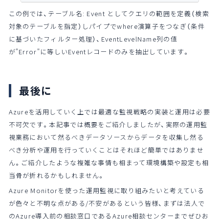
この例では、テーブル名: Event としてクエリの範囲を定義（検索
対象のテーブルを指定）しパイプでwhere演算子をつなぎ（条件
に基づいたフィルター処理）、EventLevelName列の値
が"Error"に等しいEventレコードのみを抽出しています。
最後に
Azureを活用していく上では最適な監視戦略の実装と運用は必要
不可欠です。本記事では概要をご紹介しましたが、実際の運用監
視業務において然るべきデータソースからデータを収集し然る
べき分析や運用を行っていくことはそれほど簡単ではありませ
ん。ご紹介したような複雑な事情も相まって環境構築や設定も相
当骨が折れるかもしれません。
Azure Monitorを使った運用監視に取り組みたいと考えている
が色々と不明な点がある/不安があるという皆様、まずは法人で
のAzure導入前の相談窓口であるAzure相談センターまでぜひお