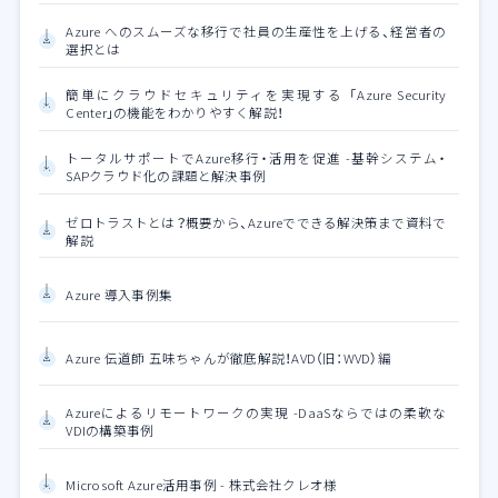
Azure へのスムーズな移行で社員の生産性を上げる、経営者の
選択とは
簡単にクラウドセキュリティを実現する 「Azure Security
Center」の機能をわかりやすく解説！
トータルサポートでAzure移行・活用を促進 -基幹システム・
SAPクラウド化の課題と解決事例
ゼロトラストとは？概要から、Azureでできる解決策まで資料で
解説
Azure 導入事例集
Azure 伝道師 五味ちゃんが徹底解説！AVD（旧：WVD）編
Azureによるリモートワークの実現 -DaaSならではの柔軟な
VDIの構築事例
Microsoft Azure活用事例 - 株式会社クレオ様