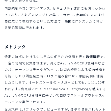
差し支えありません。
内部統制やコンプライアンス、セキュリティ運用にも深くかかわ
っており、さまざまなログを収集して保存し、定期的にまたは必
要に応じて参照するといった方法で一般的にITシステムにおけ
る証跡管理は行われます。
メトリック
特定の時点におけるシステムの何らかの側面を表す
数値情報
で、
一定の間隔で収集されます。例えばAzure VMのCPU使用率など
のパフォーマンスデータが該当し、時間の経過による傾向分析を
可能にしたり問題発生時にログと組み合わせて原因究明に活用
したりします。オートスケールのトリガーとしても、しばしば使
われます。例えばVirtual Machine Scale Sets(VMSS)を構成する
Azure VMのCPU使用率に基づいて自動でスケールアウトやスケ
ールインを実行させます。
なお現在はパブリックプレビューですが、標準で収集されるメト