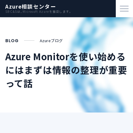
Azure相談センター
SB C&Sは、Microsoft Azureを推奨します。
パートナー支援
資料ダウンロード
BLOG
Azureブログ
お問い合わせ
Azure Monitorを使い始める
にはまずは情報の整理が重要
Azureとは
って話
AWS比較
活用例
事例