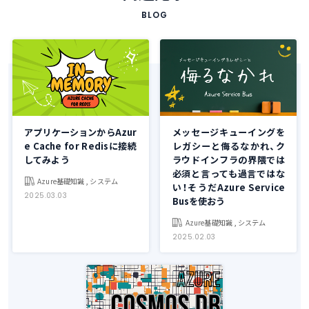
BLOG
アプリケーションからAzur
メッセージキューイングを
e Cache for Redisに接続
レガシーと侮るなかれ、ク
してみよう
ラウドインフラの界隈では
必須と言っても過言ではな
Azure基礎知識 , システム
い！そうだAzure Service
2025.03.03
Busを使おう
Azure基礎知識 , システム
2025.02.03