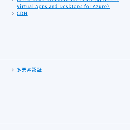
Virtual Apps and Desktops for Azure）
CDN
多要素認証