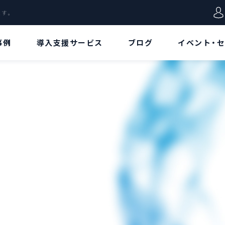
します。
事例
導入支援サービス
ブログ
イベント・
VD特集
用語集
データ
Azure Virtual
Azureポータル
Desktopとは!?[概
要/特徴編]
リージョン
Azure Virtual
Desktopとは!?[ア
リソース
ーキテクチャ/価格
編]
リソースグループ
Azure Virtual
Desktopとは!?[構
仮想ネットワーク
築手順/接続方法
編]