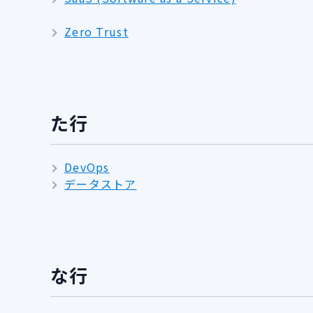
Zero Trust
た行
DevOps
データストア
な行