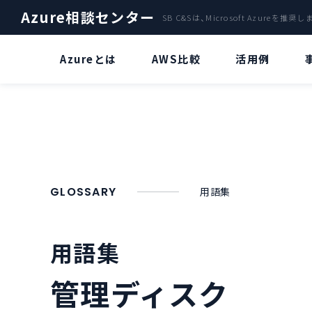
Azure相談センター
SB C&Sは、Microsoft Azureを推奨
Azureとは
AWS比較
活用例
ファイルサーバー
Azure OpenAI Service特集
A
クラウドサーバ「Azure」による
Azure OpenAI Serviceとは？
バックアップ
災害復旧サービス
“ChatGPT” とは？
GLOSSARY
用語集
Azure Stack
Azure OpenAI Serviceのビジネス
活用について
AI・IoT
用語集
Azure OpenAI Serviceリソースデ
AzureのVDIで環境構築
プロイについて
管理ディスク