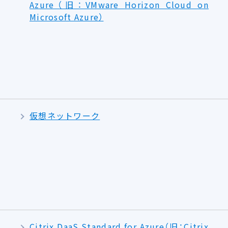
Azure（旧：VMware Horizon Cloud on
Microsoft Azure）
仮想ネットワーク
Citrix DaaS Standard for Azure（旧：Citrix