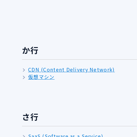
か行
CDN (Content Delivery Network)
仮想マシン
さ行
SaaS (Software as a Service)