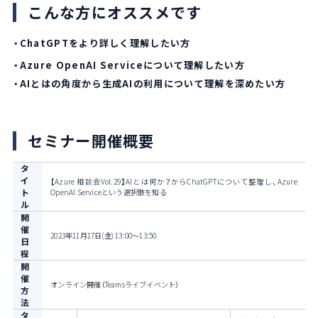
こんな方にオススメです
・ChatGPTをより詳しく理解したい方
・Azure OpenAI Serviceについて理解したい方
・AIとはの角度から生成AIの利用について理解を深めたい方
セミナー開催概要
タ
イ
【Azure 相談会Vol.29】AIとは何か？からChatGPTについて整理し、Azure
ト
OpenAI Serviceという選択肢を知る
ル
開
催
2023年11月17日(金) 13:00～13:50
日
程
開
催
オンライン開催（Teamsライブイベント）
方
法
タ