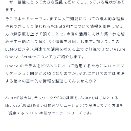
ーザー組織にとって大きな混乱を招いてしまっている現状があり
ます。
そこで本セミナーでは、まずは人工知能についての根本的な理解
や巷でざっくり使われる❝ChatGPT❞について情報を整理し捉え
方の解像度を上げて頂くことで、今後の活用に向けた第一歩を踏
み出す一助にして頂くべく情報をお届けします。加えて、この
LLMのビジネス用途での活用を考える上では無視できないAzure
OpenAI Serviceについてもご紹介します。
OpenAIのモデルをビジネスにおいて活用するためにはLLMアプ
リケーション開発が必須になりますが、それに向けてまずは関連
する諸々の基本的な情報を整理してみませんか？
Azure相談会は、テレワークやDXの課題を、Azureをはじめとする
Microsoft製品(あるいは関連ソリューション)で解決していく方法を
ご提案する SB C&S主催のセミナーシリーズです。