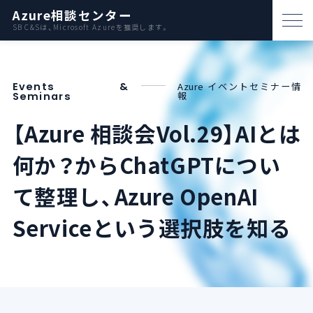
Azure相談センター
SB C&Sは、Microsoft Azureを推奨します。
パートナー支援
Events &
Azure イベントセミナー情
資料ダウンロード
報
Seminars
お問い合わせ
【Azure 相談会Vol.29】AIとは
何か？からChatGPTについ
Azureとは
て整理し、Azure OpenAI
AWS比較
Serviceという選択肢を知る
活用例
事例