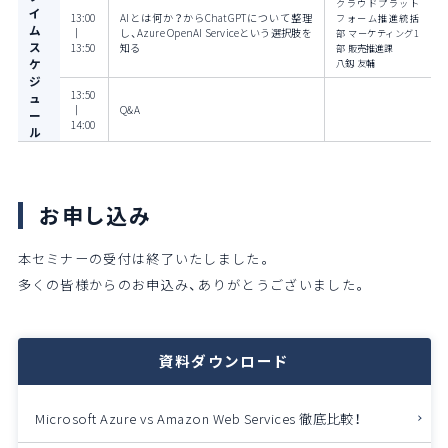
クラウドプラット
イ
13:00
AIとは何か？からChatGPTについて整理
フォーム推進統括
ム
｜
し、Azure OpenAI Serviceという選択肢を
部 マーケティング1
ス
13:50
知る
部 販売推進課
ケ
八釼 友輔
ジ
13:50
ュ
｜
Q&A
ー
14:00
ル
お申し込み
本セミナーの受付は終了いたしました。
多くの皆様からのお申込み、ありがとうございました。
資料ダウンロード
Microsoft Azure vs Amazon Web Services
徹底比較！