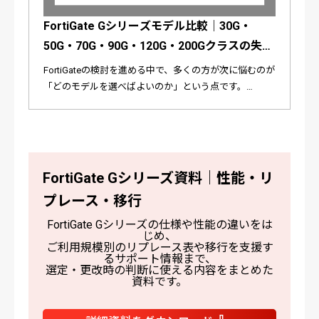
FortiGate Gシリーズモデル比較｜30G・
50G・70G・90G・120G・200Gクラスの失敗
しない選び方
FortiGateの検討を進める中で、多くの方が次に悩むのが
「どのモデルを選べばよいのか」という点です。
FortiGate Gシリーズでは、30G、50G、70G、90G、
120G、201G といったモデルが展開されており、旧世代
（E／Fシリーズ）からの移行先として検討されるケース
も増えています。本記事では、FortiGate Gシリーズをス
ペック比較ではなく「選び方」の視点で整理します。
FortiGate Gシリーズ資料｜性能・リ
プレース・移行
FortiGate Gシリーズの仕様や性能の違いをは
じめ、
ご利用規模別のリプレース表や移行を支援す
るサポート情報まで、
選定・更改時の判断に使える内容をまとめた
資料です。