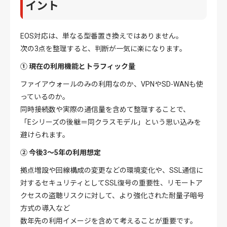
イント
EOS対応は、単なる型番置き換えではありません。
次の3点を整理すると、判断が一気に楽になります。
① 現在の利用機能とトラフィック量
ファイアウォールのみの利用なのか、VPNやSD-WANも使
っているのか。
同時接続数や実際の通信量を含めて整理することで、
「Eシリーズの後継＝同クラスモデル」という思い込みを
避けられます。
② 今後3〜5年の利用想定
拠点増設や回線構成の変更などの環境変化や、SSL通信に
対するセキュリティとしてSSL復号の重要性、リモートア
クセスの盗聴リスクに対して、より強化された耐量子暗号
方式の導入など
数年先の利用イメージを含めて考えることが重要です。