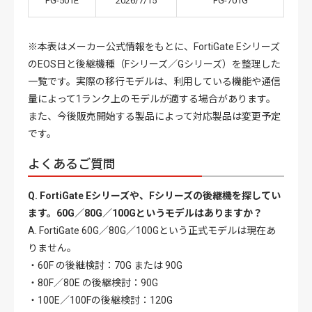
FG-501E
2026/7/15
FG-701G
※本表はメーカー公式情報をもとに、FortiGate Eシリーズ
のEOS日と後継機種（Fシリーズ／Gシリーズ）を整理した
一覧です。実際の移行モデルは、利用している機能や通信
量によって
1ランク上のモデルが適する場合があります。
また、今後販売開始する製品によって対応製品は変更予定
です。
よくあるご質問
Q. FortiGate Eシリーズや、Fシリーズの後継機を探してい
ます。60G／80G／100Gというモデルはありますか？
A. FortiGate
60G／80G／100Gという正式モデルは現在あ
りません。
・60F の後継検討：70G または 90G
・80F／80E の後継検討：90G
・100E／100Fの後継検討：120G