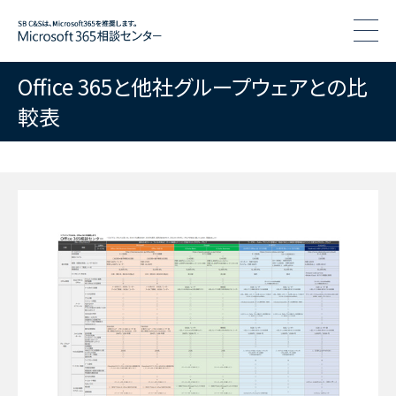
togg
Office 365と他社グループウェアとの比
較表