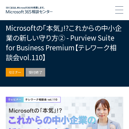
togg
Microsoftの｢本気｣!?これからの中小企
業の新しい守り方② - Purview Suite
for Business Premium【テレワーク相
談会vol.110】
セミナー
受付終了