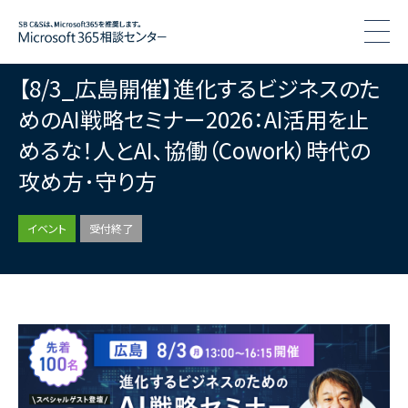
togg
【8/3_広島開催】進化するビジネスのた
めのAI戦略セミナー2026：AI活用を止
めるな！人とAI､協働（Cowork）時代の
攻め方･守り方
イベント
受付終了