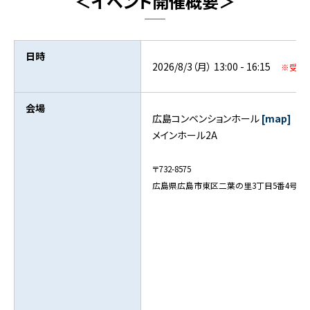
＜イベント開催概要＞
日時
2026/8/3（月） 13:00 - 16:15
※受付開始
会場
広島コンベンションホール
[map]
メインホール2A
〒732-8575
広島県広島市東区二葉の里3丁目5番4号 広