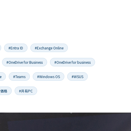
#Entra ID
#Exchange Online
#OneDrive for Business
#OneDrive for business
e
#Teams
#Windows OS
#WSUS
#価格
#共有PC