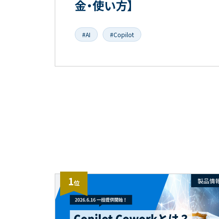
金・使い方】
#AI
#Copilot
1
製品情
位