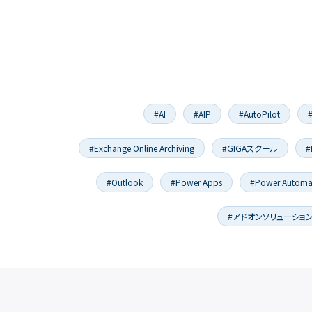
#AI
#AIP
#AutoPilot
#Exchange Online Archiving
#GIGAスクール
#
#Outlook
#Power Apps
#Power Automa
#アドオンソリューショ