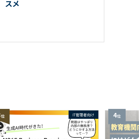
スメ
3
4
IT管理者向け
位
位