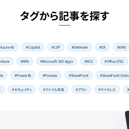
タグから記事を探す
#Azure AD
#Copilot
#CSP
#Defender
#DX
#EMS
Intune
#MFA
#Microsoft 365 Apps
#NCE
#Office LTSC
te
#Power BI
#Purview
#SharePoint
#SharePoint Onlin
ン
#セキュリティ
#ファイル共有
#プラン
#ライセンス