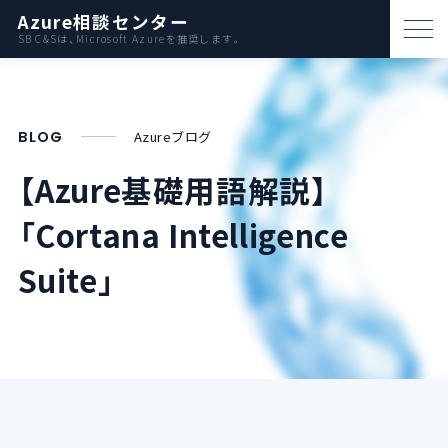
Azure相談センター
SB C&Sは、Microsoft Azureを推奨します。
パートナー支援
資料ダウンロード
BLOG
Azureブログ
お問い合わせ
【Azure基礎用語解説】
「Cortana Intelligence
Azureとは
Suite」
AWS比較
活用例
事例