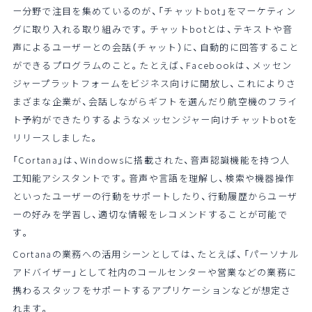
ー分野で注目を集めているのが、「チャットbot」をマーケティン
グに取り入れる取り組みです。チャットbotとは、テキストや音
声によるユーザーとの会話（チャット）に、自動的に回答すること
ができるプログラムのこと。たとえば、Facebookは、メッセン
ジャープラットフォームをビジネス向けに開放し、これによりさ
まざまな企業が、会話しながらギフトを選んだり航空機のフライ
ト予約ができたりするようなメッセンジャー向けチャットbotを
リリースしました。
「Cortana」は、Windowsに搭載された、音声認識機能を持つ人
工知能アシスタントです。音声や言語を理解し、検索や機器操作
といったユーザーの行動をサポートしたり、行動履歴からユーザ
ーの好みを学習し、適切な情報をレコメンドすることが可能で
す。
Cortanaの業務への活用シーンとしては、たとえば、「パーソナル
アドバイザー」として社内のコールセンターや営業などの業務に
携わるスタッフをサポートするアプリケーションなどが想定さ
れます。