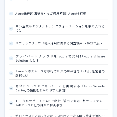
Azure伝道師 五味ちゃんが徹底解説！ Azure移行編
中小企業がデジタルトランスフォーメーションを取り入れる
には
パブリッククラウド導入活用に関する調査結果 ～2022年版～
プライベートクラウドを Azureで実現！「Azure VMware
Solution」とは？
Azure へのスムーズな移行で社員の生産性を上げる、経営者の
選択とは
簡単にクラウドセキュリティを実現する 「Azure Security
Center」の機能をわかりやすく解説！
トータルサポートでAzure移行・活用を促進 -基幹システム・
SAPクラウド化の課題と解決事例
ゼロトラストとは？概要から、Azureでできる解決策まで資料で