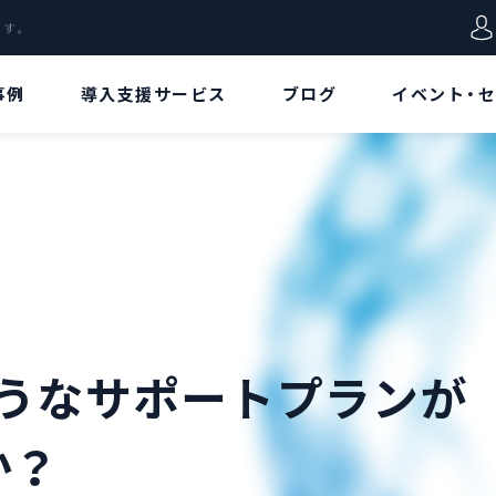
します。
事例
導入支援サービス
ブログ
イベント・
VD特集
用語集
データ
Azure Virtual
Azureポータル
Desktopとは!?[概
要/特徴編]
リージョン
Azure Virtual
Desktopとは!?[ア
リソース
ーキテクチャ/価格
のようなサポートプランが
編]
リソースグループ
Azure Virtual
か？
Desktopとは!?[構
仮想ネットワーク
築手順/接続方法
編]