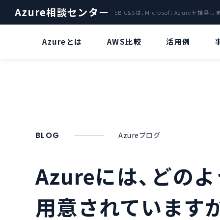
Azure相談センター
SB C&Sは、Microsoft Azureを推奨
Azureとは
AWS比較
活用例
ファイルサーバー
Azure OpenAI Service特集
A
クラウドサーバ「Azure」による
Azure OpenAI Serviceとは？
バックアップ
災害復旧サービス
“ChatGPT” とは？
BLOG
Azureブログ
Azure Stack
Azure OpenAI Serviceのビジネス
活用について
Azureには、ど
AI・IoT
Azure OpenAI Serviceリソースデ
AzureのVDIで環境構築
プロイについて
用意されています