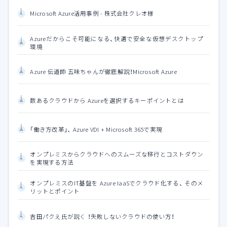
Microsoft Azure活用事例 - 株式会社クレオ様
Azureだからこそ可能になる、快適で安全な仮想デスクトップ
環境
Azure 伝道師 五味ちゃんが徹底解説！Microsoft Azure
数あるクラウドから Azureを選択するキーポイントとは
「働き方改革」、 Azure VDI + Microsoft 365で実現
オンプレミスからクラウドへのスムーズな移行とコストダウン
を実現する方法
オンプレミスのIT基盤を Azure IaaSでクラウド化する、 そのメ
リットとポイント
吉田パクえ氏が説く ！失敗しないクラウドの使い方！