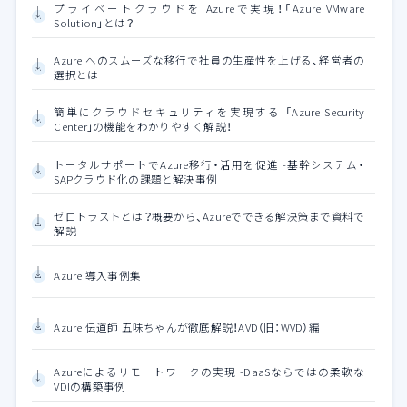
プライベートクラウドを Azureで実現！「Azure VMware
Solution」とは？
Azure へのスムーズな移行で社員の生産性を上げる、経営者の
選択とは
簡単にクラウドセキュリティを実現する 「Azure Security
Center」の機能をわかりやすく解説！
トータルサポートでAzure移行・活用を促進 -基幹システム・
SAPクラウド化の課題と解決事例
ゼロトラストとは？概要から、Azureでできる解決策まで資料で
解説
Azure 導入事例集
Azure 伝道師 五味ちゃんが徹底解説！AVD（旧：WVD）編
Azureによるリモートワークの実現 -DaaSならではの柔軟な
VDIの構築事例