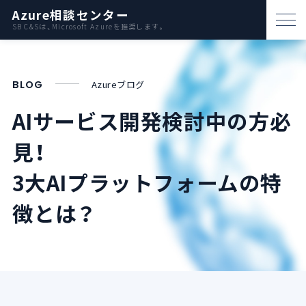
Azure相談センター
SB C&Sは、Microsoft Azureを推奨します。
パートナー支援
BLOG
Azureブログ
資料ダウンロード
AIサービス開発検討中の方必
お問い合わせ
見！
Azureとは
3大AIプラットフォームの特
徴とは？
AWS比較
活用例
事例