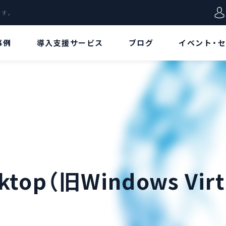
します。
事例
導入支援サービス
ブログ
イベント・
VD特集
用語集
データ
Azure Virtual
Azureポータル
Desktopとは!?[概
要/特徴編]
リージョン
Azure Virtual
Desktopとは!?[ア
リソース
ーキテクチャ/価格
esktop（旧Windows Vir
編]
リソースグループ
Azure Virtual
Desktopとは!?[構
仮想ネットワーク
築手順/接続方法
編]