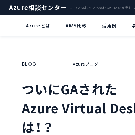
Azure相談センター
SB C&Sは、Microsoft Azureを推奨
Azureとは
AWS比較
活用例
ファイルサーバー
Azure OpenAI Service特集
A
クラウドサーバ「Azure」による
BLOG
Azureブログ
Azure OpenAI Serviceとは？
バックアップ
災害復旧サービス
“ChatGPT” とは？
ついにGAされた
Azure Stack
Azure OpenAI Serviceのビジネス
活用について
Azure Virtual D
AI・IoT
Azure OpenAI Serviceリソースデ
AzureのVDIで環境構築
プロイについて
は！？