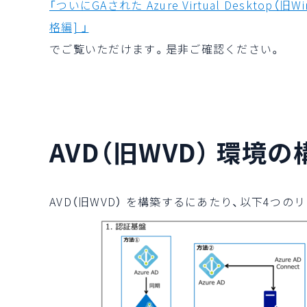
「ついにGAされた Azure Virtual Desktop（旧W
格編] 」
でご覧いただけます。是非ご確認ください。
AVD（旧WVD） 環境
AVD（旧WVD） を構築するにあたり、以下4つ