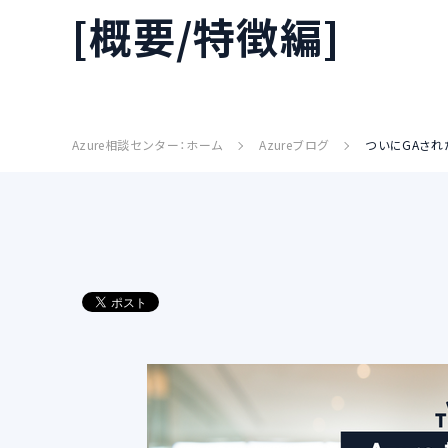
[概要/特徴編]
Azure相談センター：ホーム
Azureブログ
ついにGAされたAz