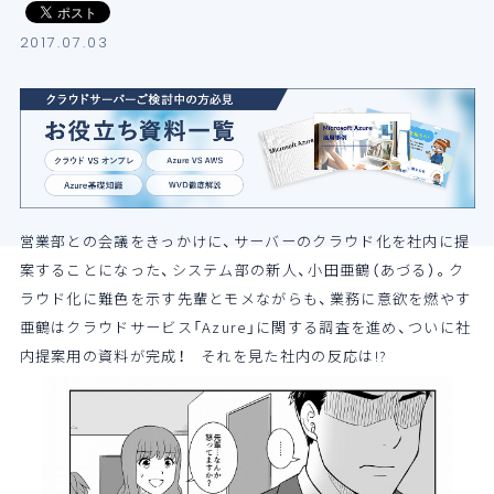
導入支援サービス
2017.07.03
ブログ
イベント・セミナー
よくある質問
営業部との会議をきっかけに、サーバーのクラウド化を社内に提
案することになった、システム部の新人、小田亜鶴（あづる）。ク
SB C&Sの強み
ラウド化に難色を示す先輩とモメながらも、業務に意欲を燃やす
亜鶴はクラウドサービス「Azure」に関する調査を進め、ついに社
内提案用の資料が完成！ それを見た社内の反応は!?