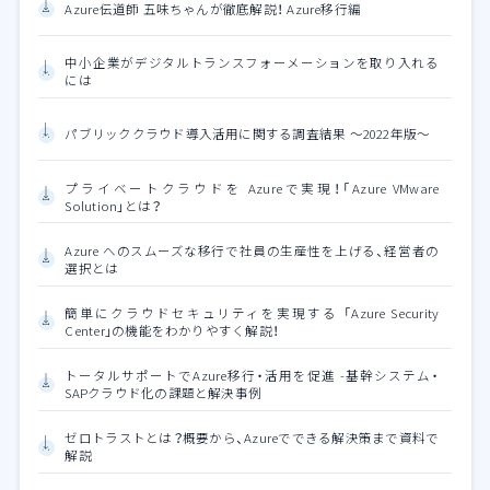
Azure伝道師 五味ちゃんが徹底解説！ Azure移行編
中小企業がデジタルトランスフォーメーションを取り入れる
には
パブリッククラウド導入活用に関する調査結果 ～2022年版～
プライベートクラウドを Azureで実現！「Azure VMware
Solution」とは？
Azure へのスムーズな移行で社員の生産性を上げる、経営者の
選択とは
簡単にクラウドセキュリティを実現する 「Azure Security
Center」の機能をわかりやすく解説！
トータルサポートでAzure移行・活用を促進 -基幹システム・
SAPクラウド化の課題と解決事例
ゼロトラストとは？概要から、Azureでできる解決策まで資料で
解説