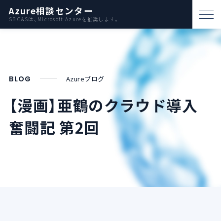
Azure相談センター
SB C&Sは、Microsoft Azureを推奨します。
パートナー支援
資料ダウンロード
BLOG
Azureブログ
お問い合わせ
【漫画】亜鶴のクラウド導入
奮闘記 第2回
Azureとは
AWS比較
活用例
事例