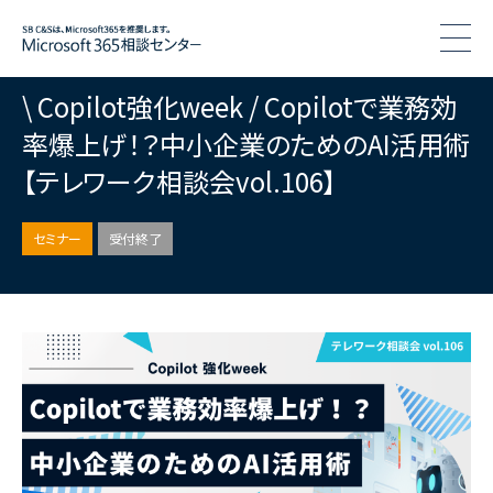
togg
\ Copilot強化week / Copilotで業務効
率爆上げ！？中小企業のためのAI活用術
【テレワーク相談会vol.106】
セミナー
受付終了