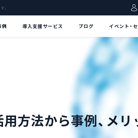
します。
事例
導入支援サービス
ブログ
イベント・
VD特集
用語集
データ
Azure Virtual
Azureポータル
Desktopとは!?[概
要/特徴編]
リージョン
Azure Virtual
Desktopとは!?[ア
リソース
ーキテクチャ/価格
編]
リソースグループ
活用方法から事例、メリ
Azure Virtual
Desktopとは!?[構
仮想ネットワーク
築手順/接続方法
編]