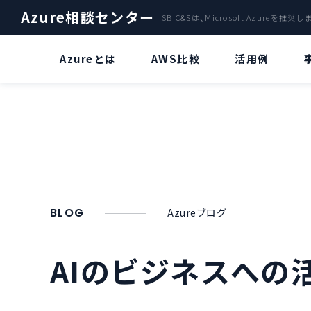
Azure相談センター
SB C&Sは、Microsoft Azureを推奨
Azureとは
AWS比較
活用例
ファイルサーバー
Azure OpenAI Service特集
A
クラウドサーバ「Azure」による
Azure OpenAI Serviceとは？
バックアップ
災害復旧サービス
“ChatGPT” とは？
Azure Stack
BLOG
Azureブログ
Azure OpenAI Serviceのビジネス
活用について
AI・IoT
AIのビジネスへの
Azure OpenAI Serviceリソースデ
AzureのVDIで環境構築
プロイについて