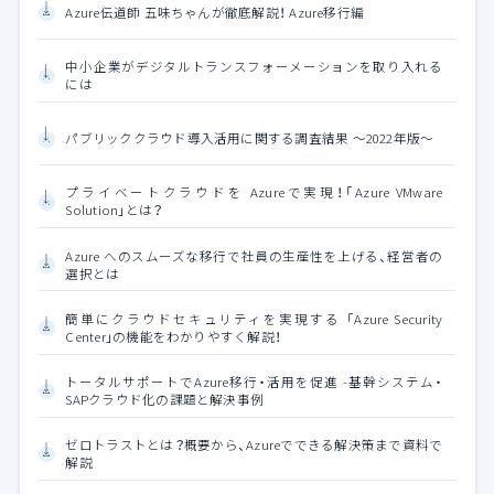
Azure伝道師 五味ちゃんが徹底解説！ Azure移行編
中小企業がデジタルトランスフォーメーションを取り入れる
には
パブリッククラウド導入活用に関する調査結果 ～2022年版～
プライベートクラウドを Azureで実現！「Azure VMware
Solution」とは？
Azure へのスムーズな移行で社員の生産性を上げる、経営者の
選択とは
簡単にクラウドセキュリティを実現する 「Azure Security
Center」の機能をわかりやすく解説！
トータルサポートでAzure移行・活用を促進 -基幹システム・
SAPクラウド化の課題と解決事例
ゼロトラストとは？概要から、Azureでできる解決策まで資料で
解説