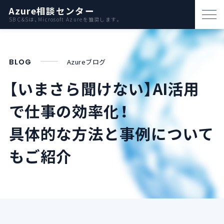
Azure相談センター
SB C&Sは、Microsoft Azureを推奨します。
パートナー支援
BLOG
Azureブログ
資料ダウンロード
【いまさら聞けない】AI活用
お問い合わせ
で仕事の効率化！
Azureとは
具体的な方法と事例について
もご紹介
AWS比較
活用例
事例