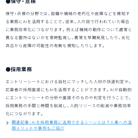
●保守・点検
保守・点検の分野では、設備や機械の老朽化や故障などを検知す
る業務にAIを活用することで、従来、人の目で行われていた場合
に業務効率化につながります。例えば機械の動作について通常と
異なる箇所はないかを常時監視し、異常を早期発見したり、劣化
具合から故障の可能性の有無も検知したりします。
●採用業務
エントリーシートにおける自社にマッチした人材の快速判定や、
応募者の採用面接にもAIを活用することができます。AIが自動的
にエントリーシートの分析や面接そのものや判定を行うことで、
採用業務の手間と時間を削減し、人的リソースの削減や業務効率
化につながります。
関連記事：AIを採用業務に活用できるシーンとは？人事への活
用メリットや事例もご紹介