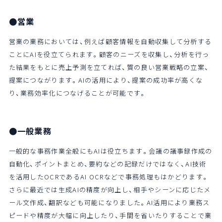
●営業
営業の業務においては、例えば顧客情報を自動収集して分析する
ことにAIを役立てられます。顧客のニーズを収集し、分析を行っ
た結果をもとに売上予測を立てれば、質の良い営業戦略の立案、
提案につながります。AIの活用により、提案の成功率が高くな
り、業務効率化につなげることが可能です。
●一般業務
一般的な事務作業全般にもAIは役立ちます。会議の議事録作成の
自動化、ポイントまとめ、要約などの記録だけではなく、AI技術
を活用したOCRであるAI OCRなどで事務処理もはかどります。
さらに最近では生成AIの精度が向上し、相手やシーンに応じたメ
ール文作成、翻訳なども可能になりました。AI活用により業務ス
ピードや精度が大幅に向上したり、手間を省いたりすることで業