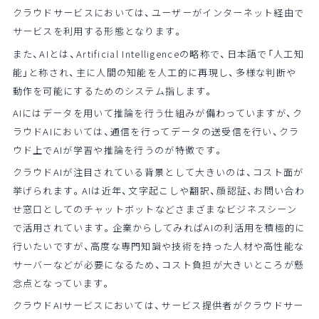
クラウドサービスにおいては、ユーザーがインターネット経由で
サービスを利用する形態となります。
また、AIとは、Artificial Intelligenceの略称で、日本語で「人工知
能」と称され、主に人間の知能を人工的に再現し、多様な判断や
動作を可能にするためのシステム指します。
AIにはデータを用いて推論を行う仕組みが備わっていますが、ク
ラウドAIにおいては、通信を行ってデータの送受信を行い、クラ
ウド上でAIが学習や推論を行うのが特徴です。
クラウドAIが注目されている背景として大きいのは、コスト面が
挙げられます。AIは近年、文字起こしや翻訳、顔認証、お問い合わ
せ窓口としてのチャットボットなどさまざまなビジネスシーン
で活用されています。企業からしてみればAIの利活用を積極的に
行いたいですが、高度な専門知識や技術を持った人材や高性能な
サーバーなどが必要になるため、コスト負担が大きいところが懸
念点となっています。
クラウドAIサービスにおいては、サービス提供者がクラウドサー