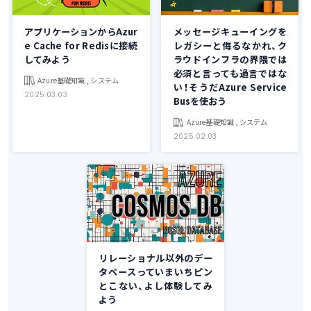
アプリケーションからAzur
メッセージキューイングを
e Cache for Redisに接続
レガシーと侮るなかれ、ク
してみよう
ラウドインフラの界隈では
必須と言っても過言ではな
Azure基礎知識 , システム
い！そうだAzure Service
2025.03.03
Busを使おう
Azure基礎知識 , システム
2025.02.03
リレーショナル以外のデー
タベースっていまいちピン
とこない、よし体験してみ
よう