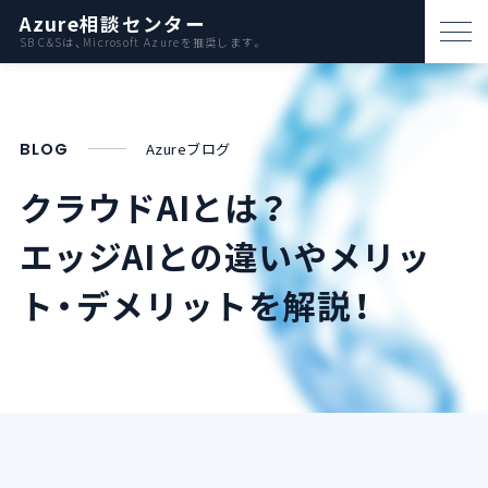
Azure相談センター
SB C&Sは、Microsoft Azureを推奨します。
パートナー支援
資料ダウンロード
BLOG
Azureブログ
お問い合わせ
クラウドAIとは？
エッジAIとの違いやメリッ
Azureとは
ト・デメリットを解説！
AWS比較
活用例
事例