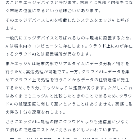
のことをエッジデバイスと呼びます。末端とは外部と内部をつな
ぐ末端の位置にあるという意味合いがあります。
そのエッジデバイスにAIを搭載したシステムをエッジAIと呼び
ます。
一般的にエッジデバイスと呼ばれるものは現場に設置するため、
AIは端末内のコンピュータに存在します。クラウド上にAIが存在
するクラウドAIとは設置場所が異なります。
またエッジAIは端末内部でリアルタイムにデータ分析と判断を
行うため、高速処理が可能です。一方、クラウドAIはデータを集
めてクラウド上で処理を行うことからデータの往復送信が発生
するため、その分、エッジAIよりは速度が劣ります。ただし、これ
はあくまでもエッジAIと比較したときのことであるため、クラウ
ドAIの処理速度に関して遅いということはありません。実務に耐
え得る十分な速度を有します。
さらにエッジAIは処理の際にクラウドAIよりも通信量が少なく
て済むので通信コストが抑えられるともいわれています。