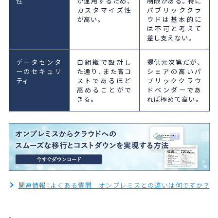
性
が運用するため、
制限がある。特に
カスタマイズ性
パブリッククラ
が高い。
ウドは基本的に
は不可と考えて
差し支えない。
データセンタ
自組織で設計し
提供元次第だが、
ーのセキュリ
た通り、また高コ
シェアの高いパ
ティ
ストであるほど
ブリッククラウ
高めることがで
ドベンダーであ
きる。
れば極めて高い。
関連情報：よくある質問 オンプレミスとの違いは何ですか？