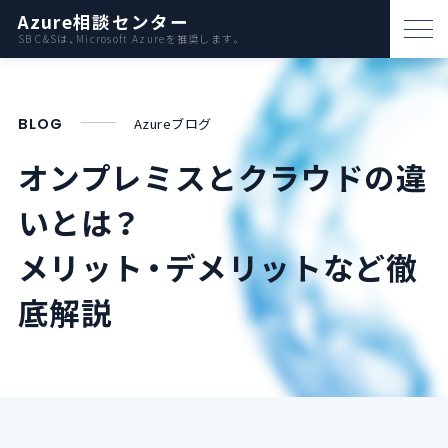
Azure相談センター
SB C&Sは、Microsoft Azureを推奨します。
パートナー支援
BLOG
Azureブログ
資料ダウンロード
オンプレミスとクラウドの違
お問い合わせ
いとは？
Azureとは
メリット・デメリットなど徹
底解説
AWS比較
活用例
事例