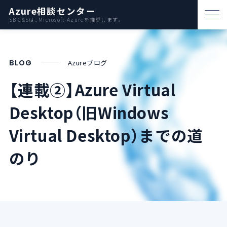
Azure相談センター
SB C&Sは、Microsoft Azureを推奨します。
パートナー支援
BLOG
Azureブログ
資料ダウンロード
【連載②】Azure Virtual
お問い合わせ
Desktop（旧Windows
Azureとは
Virtual Desktop）までの道
のり
AWS比較
活用例
事例