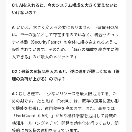
Q1. AIを入れると、今のシステム構成を大きく変えないと
いけないの？
A.
いいえ、大きく変える必要はありません。 FortinetのAI
は、単一の製品として存在するのではなく、統合セキュリ
ティ基盤（Security Fabric）の全体に組み込まれるように
設計されています。そのため、「既存の構成を崩さずに導
入できる」のが最大のメリットです
Q2：最新のAI製品を入れると、逆に運用が難しくなる（管
理の負荷が上がる）のでは？
A：
むしろ逆で、「少ないリソースを最大限活用する」た
めのAIです。 たとえば「FortiAI」は、既存の運用に近い形
で機能を拡張し、運用効率を高めます。また、裏側では
「FortiGuard（LAB）」がAIや機械学習を活用して脅威の
検知ルール（シグネチャ）開発の効率化を行っており、間
接的にお客様の運用を支えています。