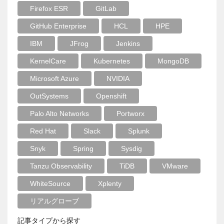
Firefox ESR
GitLab
GitHub Enterprise
HCL
HPE
IBM
JFrog
Jenkins
KernelCare
Kubernetes
MongoDB
Microsoft Azure
NVIDIA
OutSystems
Openshift
Palo Alto Networks
Portworx
Red Hat
Slack
Splunk
Snyk
Spring
Sysdig
Tanzu Observability
TiDB
VMware
WhiteSource
Xplenty
リアルグローブ
記事タイプから探す