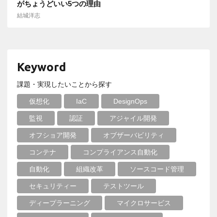
がちょうどいい5つの理由
結城洋志
Keyword
課題・実現したいことから探す
仮想化
IaC
DesignOps
監視
認証
アジャイル開発
オフショア開発
オブザーバビリティ
コンテナ
コンプライアンス自動化
自動化
組織改革
ソースコード管理
セキュリティー
テストツール
ディープラーニング
マイクロサービス