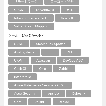
リモートワーク
ローコード開発
CI/CD
DevSecOps
ETL
Infrastructure as Code
NewSQL
Value Stream Mapping
ツール・製品名から探す
SUSE
Steampunk Spotter
Azul Systems
ELS
RHEL
UXPin
Atlassian
DevOps-ABC
CircleCI
Okta
Zabbix
integrate.io
Azure Kubernetes Service（AKS）
Aqua Security
Ansible
Cohesity
Chef
Delphix
Docker