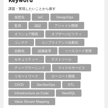
Keyword
課題・実現したいことから探す
仮想化
IaC
DesignOps
監視
認証
アジャイル開発
オフショア開発
オブザーバビリティ
コンテナ
コンプライアンス自動化
自動化
組織改革
ソースコード管理
セキュリティー
テストツール
ディープラーニング
マイクロサービス
リモートワーク
ローコード開発
CI/CD
DevSecOps
ETL
Infrastructure as Code
NewSQL
Value Stream Mapping