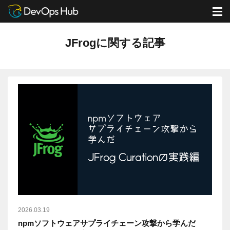
DevOps Hub
ブログ
JFrogに関する記事
M
JFrogに関する記事
2026.03.19
npmソフトウェアサプライチェーン攻撃から学んだ