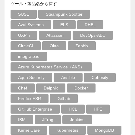
ツール・製品名から探す
SUSE
Steampunk Spotter
Azul Systems
ELS
RHEL
UXPin
Atlassian
DevOps-ABC
CircleCI
Okta
Zabbix
integrate.io
Azure Kubernetes Service（AKS）
Aqua Security
Ansible
Cohesity
Chef
Delphix
Docker
Firefox ESR
GitLab
GitHub Enterprise
HCL
HPE
IBM
JFrog
Jenkins
KernelCare
Kubernetes
MongoDB