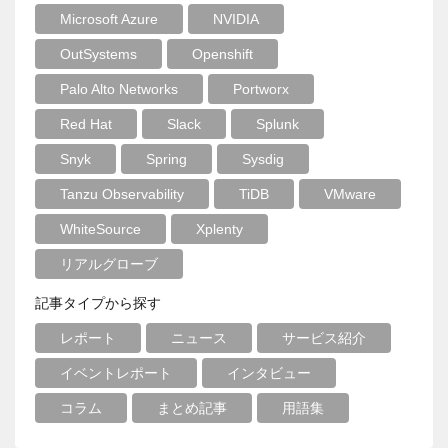
Microsoft Azure
NVIDIA
OutSystems
Openshift
Palo Alto Networks
Portworx
Red Hat
Slack
Splunk
Snyk
Spring
Sysdig
Tanzu Observability
TiDB
VMware
WhiteSource
Xplenty
リアルグローブ
記事タイプから探す
レポート
ニュース
サービス紹介
イベントレポート
インタビュー
コラム
まとめ記事
用語集