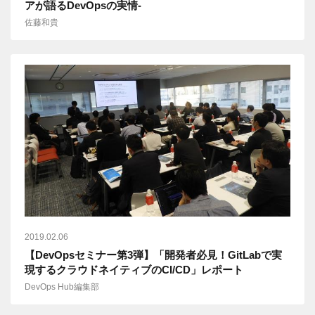
アが語るDevOpsの実情-
佐藤和貴
2019.02.06
【DevOpsセミナー第3弾】「開発者必見！GitLabで実
現するクラウドネイティブのCI/CD」レポート
DevOps Hub編集部