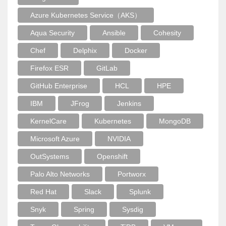
Azure Kubernetes Service（AKS）
Aqua Security
Ansible
Cohesity
Chef
Delphix
Docker
Firefox ESR
GitLab
GitHub Enterprise
HCL
HPE
IBM
JFrog
Jenkins
KernelCare
Kubernetes
MongoDB
Microsoft Azure
NVIDIA
OutSystems
Openshift
Palo Alto Networks
Portworx
Red Hat
Slack
Splunk
Snyk
Spring
Sysdig