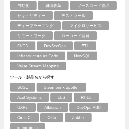
自動化
組織改革
ソースコード管理
セキュリティー
テストツール
ディープラーニング
マイクロサービス
リモートワーク
ローコード開発
CI/CD
DevSecOps
ETL
Infrastructure as Code
NewSQL
Value Stream Mapping
ツール・製品名から探す
SUSE
Steampunk Spotter
Azul Systems
ELS
RHEL
UXPin
Atlassian
DevOps-ABC
CircleCI
Okta
Zabbix
integrate.io