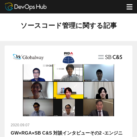
DevOps Hub
ブログ
ソースコード管理に関する記事
M
ソースコード管理に関する記事
2020.09.07
GW×RGA×SB C&S 対談インタビューその2 -エンジニ