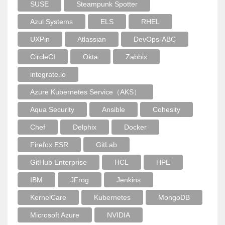
SUSE
Steampunk Spotter
Azul Systems
ELS
RHEL
UXPin
Atlassian
DevOps-ABC
CircleCI
Okta
Zabbix
integrate.io
Azure Kubernetes Service（AKS）
Aqua Security
Ansible
Cohesity
Chef
Delphix
Docker
Firefox ESR
GitLab
GitHub Enterprise
HCL
HPE
IBM
JFrog
Jenkins
KernelCare
Kubernetes
MongoDB
Microsoft Azure
NVIDIA