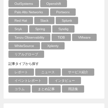
OutSystems
Openshift
Palo Alto Networks
Portworx
Red Hat
Slack
Splunk
Snyk
Spring
Sysdig
Tanzu Observability
TiDB
VMware
WhiteSource
Xplenty
リアルグローブ
記事タイプから探す
レポート
ニュース
サービス紹介
イベントレポート
インタビュー
コラム
まとめ記事
用語集