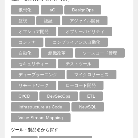
仮想化
IaC
DesignOps
監視
認証
アジャイル開発
オフショア開発
オブザーバビリティ
コンテナ
コンプライアンス自動化
自動化
組織改革
ソースコード管理
セキュリティー
テストツール
ディープラーニング
マイクロサービス
リモートワーク
ローコード開発
CI/CD
DevSecOps
ETL
Infrastructure as Code
NewSQL
Value Stream Mapping
ツール・製品名から探す