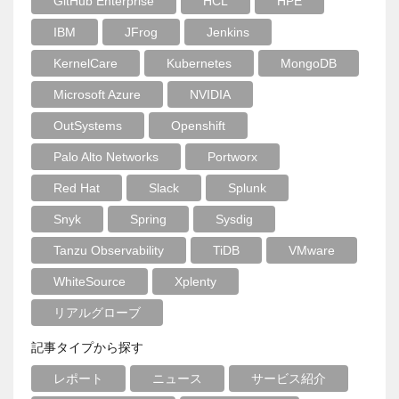
GitHub Enterprise
HCL
HPE
IBM
JFrog
Jenkins
KernelCare
Kubernetes
MongoDB
Microsoft Azure
NVIDIA
OutSystems
Openshift
Palo Alto Networks
Portworx
Red Hat
Slack
Splunk
Snyk
Spring
Sysdig
Tanzu Observability
TiDB
VMware
WhiteSource
Xplenty
リアルグローブ
記事タイプから探す
レポート
ニュース
サービス紹介