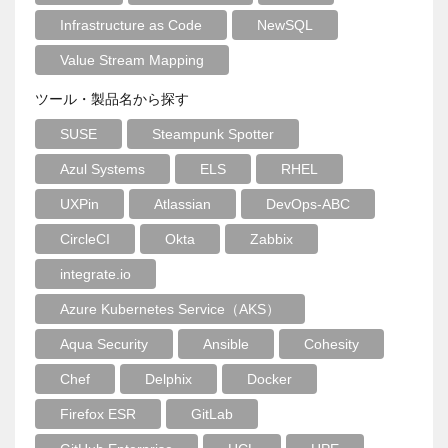
Infrastructure as Code
NewSQL
Value Stream Mapping
ツール・製品名から探す
SUSE
Steampunk Spotter
Azul Systems
ELS
RHEL
UXPin
Atlassian
DevOps-ABC
CircleCI
Okta
Zabbix
integrate.io
Azure Kubernetes Service（AKS）
Aqua Security
Ansible
Cohesity
Chef
Delphix
Docker
Firefox ESR
GitLab