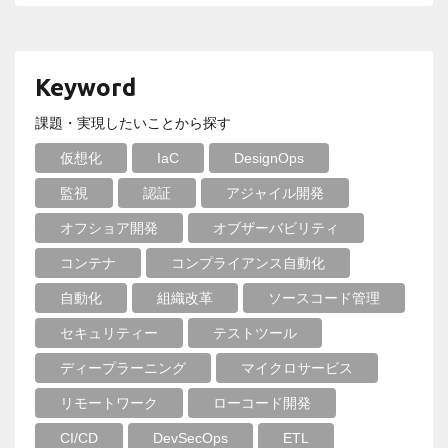
Keyword
課題・実現したいことから探す
仮想化
IaC
DesignOps
監視
認証
アジャイル開発
オフショア開発
オブザーバビリティ
コンテナ
コンプライアンス自動化
自動化
組織改革
ソースコード管理
セキュリティー
テストツール
ディープラーニング
マイクロサービス
リモートワーク
ローコード開発
CI/CD
DevSecOps
ETL