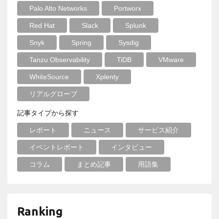
Palo Alto Networks
Portworx
Red Hat
Slack
Splunk
Snyk
Spring
Sysdig
Tanzu Observability
TiDB
VMware
WhiteSource
Xplenty
リアルグローブ
記事タイプから探す
レポート
ニュース
サービス紹介
イベントレポート
インタビュー
コラム
まとめ記事
用語集
Ranking