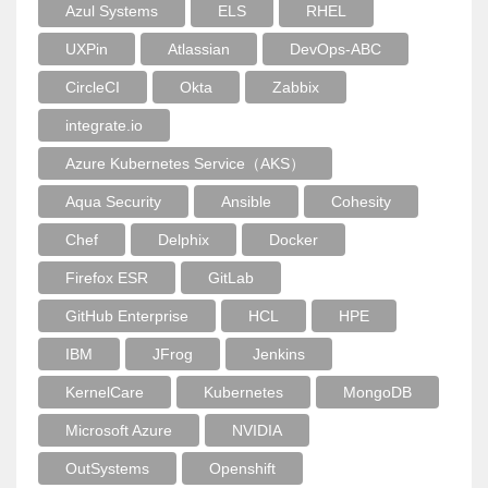
Azul Systems
ELS
RHEL
UXPin
Atlassian
DevOps-ABC
CircleCI
Okta
Zabbix
integrate.io
Azure Kubernetes Service（AKS）
Aqua Security
Ansible
Cohesity
Chef
Delphix
Docker
Firefox ESR
GitLab
GitHub Enterprise
HCL
HPE
IBM
JFrog
Jenkins
KernelCare
Kubernetes
MongoDB
Microsoft Azure
NVIDIA
OutSystems
Openshift