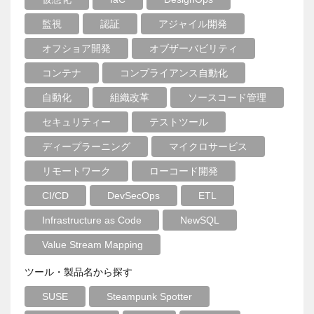
監視
認証
アジャイル開発
オフショア開発
オブザーバビリティ
コンテナ
コンプライアンス自動化
自動化
組織改革
ソースコード管理
セキュリティー
テストツール
ディープラーニング
マイクロサービス
リモートワーク
ローコード開発
CI/CD
DevSecOps
ETL
Infrastructure as Code
NewSQL
Value Stream Mapping
ツール・製品名から探す
SUSE
Steampunk Spotter