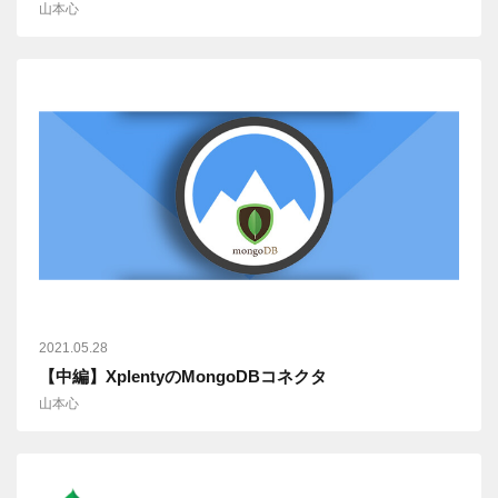
山本心
2021.05.28
【中編】XplentyのMongoDBコネクタ
山本心