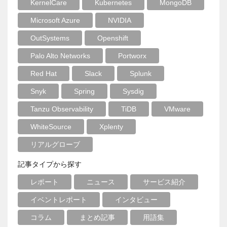
KernelCare
Kubernetes
MongoDB
Microsoft Azure
NVIDIA
OutSystems
Openshift
Palo Alto Networks
Portworx
Red Hat
Slack
Splunk
Snyk
Spring
Sysdig
Tanzu Observability
TiDB
VMware
WhiteSource
Xplenty
リアルグローブ
記事タイプから探す
レポート
ニュース
サービス紹介
イベントレポート
インタビュー
コラム
まとめ記事
用語集