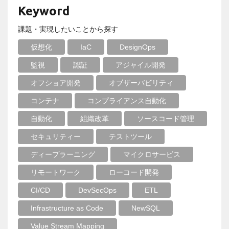
Keyword
課題・実現したいことから探す
仮想化
IaC
DesignOps
監視
認証
アジャイル開発
オフショア開発
オブザーバビリティ
コンテナ
コンプライアンス自動化
自動化
組織改革
ソースコード管理
セキュリティー
テストツール
ディープラーニング
マイクロサービス
リモートワーク
ローコード開発
CI/CD
DevSecOps
ETL
Infrastructure as Code
NewSQL
Value Stream Mapping