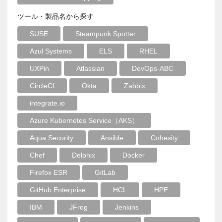
ツール・製品名から探す
SUSE
Steampunk Spotter
Azul Systems
ELS
RHEL
UXPin
Atlassian
DevOps-ABC
CircleCI
Okta
Zabbix
integrate.io
Azure Kubernetes Service（AKS）
Aqua Security
Ansible
Cohesity
Chef
Delphix
Docker
Firefox ESR
GitLab
GitHub Enterprise
HCL
HPE
IBM
JFrog
Jenkins